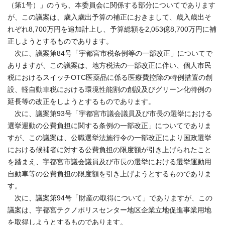
（第1号）」のうち、本委員会に関係する部分についてであります
が、この議案は、歳入歳出予算の補正におきまして、歳入歳出そ
れぞれ8,700万円を追加計上し、予算総額を2,053億8,700万円に補
正しようとするものであります。
次に、議案第84号「宇都宮市税条例等の一部改正」についてで
ありますが、この議案は、地方税法の一部改正に伴い、個人市民
税におけるスイッチOTC医薬品に係る医療費控除の特例措置の創
設、軽自動車税における環境性能割の創設及びグリーン化特例の
延長等の改正をしようとするものであります。
次に、議案第93号「宇都宮市議会議員及び市長の選挙における
選挙運動の公費負担に関する条例の一部改正」についてでありま
すが、この議案は、公職選挙法施行令の一部改正により国政選挙
における候補者に対する公費負担の限度額が引き上げられたこと
を踏まえ、宇都宮市議会議員及び市長の選挙における選挙運動用
自動車等の公費負担の限度額を引き上げようとするものでありま
す。
次に、議案第94号「財産の取得について」でありますが、この
議案は、宇都宮テクノポリスセンター地区企業立地促進事業用地
を取得しようとするものであります。