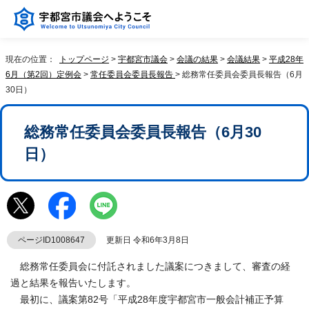
現在の位置：
トップページ
>
宇都宮市議会
>
会議の結果
>
会議結果
>
平成28年
6月（第2回）定例会
>
常任委員会委員長報告
> 総務常任委員会委員長報告（6月
30日）
総務常任委員会委員長報告（6月30
日）
ページID1008647
更新日 令和6年3月8日
総務常任委員会に付託されました議案につきまして、審査の経
過と結果を報告いたします。
最初に、議案第82号「平成28年度宇都宮市一般会計補正予算