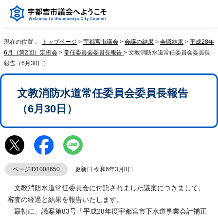
現在の位置：
トップページ
>
宇都宮市議会
>
会議の結果
>
会議結果
>
平成28年
6月（第2回）定例会
>
常任委員会委員長報告
> 文教消防水道常任委員会委員長
報告（6月30日）
文教消防水道常任委員会委員長報告
（6月30日）
ページID1008650
更新日 令和6年3月8日
文教消防水道常任委員会に付託されました議案につきまして、
審査の経過と結果を報告いたします。
最初に、議案第83号「平成28年度宇都宮市下水道事業会計補正