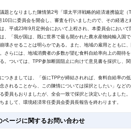
題となりました陳情第2号「環太平洋戦略的経済連携協定（T
月10日に委員会を開会し、審査を行いましたので、その経過と
、平成23年9月定例会において上程され、本委員会において
、「我が国は、既に世界で最も開かれた農水産物純輸入国であ
崩壊させることは明らかである。また、地域の雇用とともに、
。さらには、地域消費者の多数が望む食料自給率向上の期待を
る。ついては、TPP参加断固阻止に向けて意見書を採択し、
つきましては、「仮にTPPが締結されれば、食料自給率の低
念されることから、この陳情については採択としたい」などの
る委員もおりましたが、全会一致で採択と決定いたしました。
ちまして、環境経済常任委員会委員長報告を終わります。
のページに関する
お問い合わせ