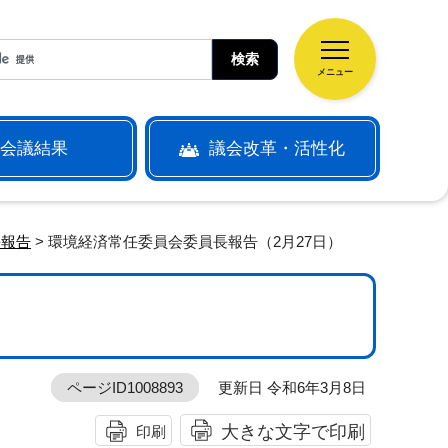
メニュー
会議結果
議会改革・活性化
長報告
> 環境経済常任委員会委員長報告（2月27日）
）
ページID1008893
更新日 令和6年3月8日
大きな文字で印刷
印刷