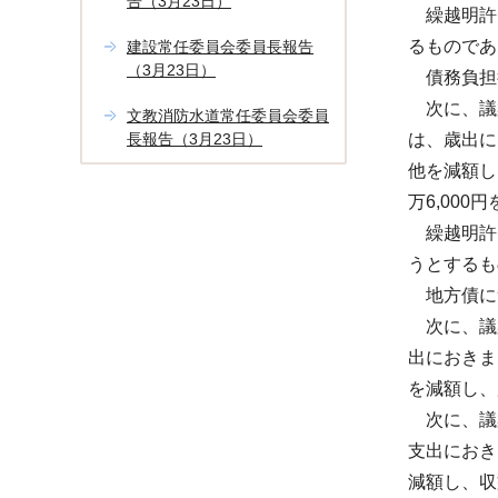
告（3月23日）
繰越明許費
るものであ
建設常任委員会委員長報告
（3月23日）
債務負担行
次に、議案
文教消防水道常任委員会委員
長報告（3月23日）
は、歳出に
他を減額し
万6,000
繰越明許
うとするも
地方債に
次に、議案
出におきま
を減額し、
次に、議案
支出におき
減額し、収