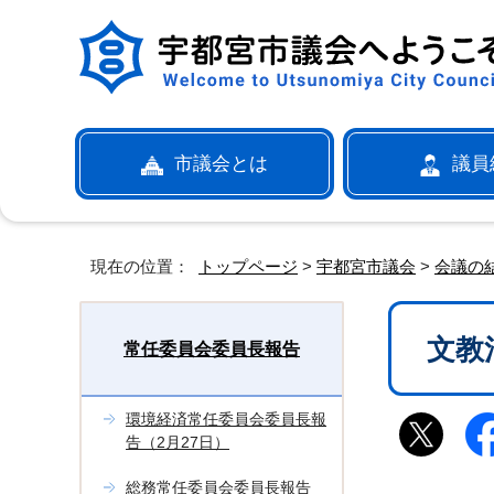
市議会とは
議員
現在の位置：
トップページ
>
宇都宮市議会
>
会議の
文教
常任委員会委員長報告
環境経済常任委員会委員長報
告（2月27日）
総務常任委員会委員長報告