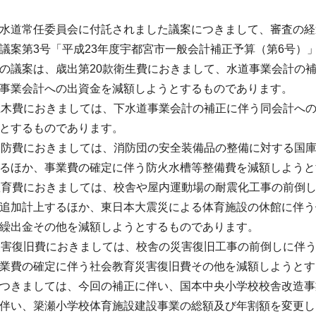
水道常任委員会に付託されました議案につきまして、審査の経
案第3号「平成23年度宇都宮市一般会計補正予算（第6号）
の議案は、歳出第20款衛生費におきまして、水道事業会計の
事業会計への出資金を減額しようとするものであります。
木費におきましては、下水道事業会計の補正に伴う同会計へ
とするものであります。
防費におきましては、消防団の安全装備品の整備に対する国
るほか、事業費の確定に伴う防火水槽等整備費を減額しようと
育費におきましては、校舎や屋内運動場の耐震化工事の前倒
追加計上するほか、東日本大震災による体育施設の休館に伴う
繰出金その他を減額しようとするものであります。
害復旧費におきましては、校舎の災害復旧工事の前倒しに伴
業費の確定に伴う社会教育災害復旧費その他を減額しようとす
きましては、今回の補正に伴い、国本中央小学校校舎改造事
伴い、簗瀬小学校体育施設建設事業の総額及び年割額を変更し