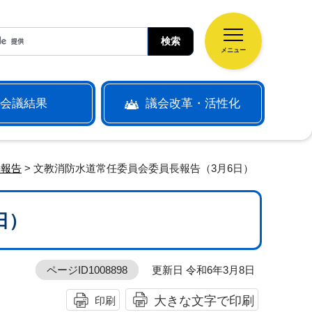
メニュー
会議結果
議会改革・活性化
長報告
> 文教消防水道常任委員会委員長報告（3月6日）
日）
ページID1008898
更新日 令和6年3月8日
大きな文字で印刷
印刷