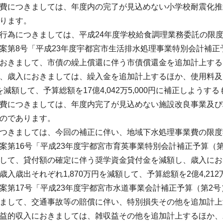
につきましては、年度内の完了が見込めない小学校耐震化推
ります。
為につきましては、平成24年度学校給食調理業務委託の限
第8号「平成23年度宇都宮市生活排水処理事業特別会計補正
おきまして、市債の繰上償還に伴う市債償還金を追加計上する
、歳入におきましては、繰入金を追加計上するほか、使用料及び
円を減額して、予算総額を17億4,042万5,000円に補正しよう
費につきましては、年度内完了が見込めない施設改良事業及び
のであります。
つきましては、今回の補正に伴い、地域下水処理事業費の限度
第16号「平成23年度宇都宮市育英事業特別会計補正予算（
して、貸付額の確定に伴う奨学資金貸付金を減額し、歳入にお
歳入歳出それぞれ1,870万円を減額して、予算総額を2億4,212
第17号「平成23年度宇都宮市水道事業会計補正予算（第2
まして、交通事故等の賠償に伴い、特別損失その他を追加計上
益的収入におきましては、雑収益その他を追加計上するほか、