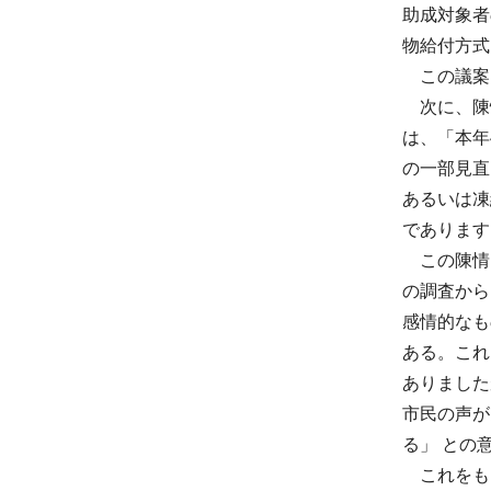
助成対象者
物給付方式
この議案
次に、陳情
は、「本年
の一部見直
あるいは凍
であります
この陳情に
の調査から
感情的なも
ある。これ
ありました
市民の声が
る」 との
これをも