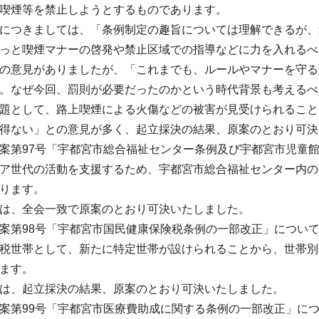
喫煙等を禁止しようとするものであります。
につきましては、「条例制定の趣旨については理解できるが、
っと喫煙マナーの啓発や禁止区域での指導などに力を入れるべ
の意見がありましたが、「これまでも、ルールやマナーを守る
。なぜ今回、罰則が必要だったのかという時代背景も考えるべ
題として、路上喫煙による火傷などの被害が見受けられること
得ない」との意見が多く、起立採決の結果、原案のとおり可決
第97号「宇都宮市総合福祉センター条例及び宇都宮市児童
ア世代の活動を支援するため、宇都宮市総合福祉センター内の
ります。
は、全会一致で原案のとおり可決いたしました。
第98号「宇都宮市国民健康保険税条例の一部改正」につい
税世帯として、新たに特定世帯が設けられることから、世帯別
ます。
は、起立採決の結果、原案のとおり可決いたしました。
第99号「宇都宮市医療費助成に関する条例の一部改正」に