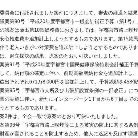
委員会に付託されました案件につきまして、審査の経過と結果
案第90号「平成20年度宇都宮市一般会計補正予算（第1号
の議案は歳出第10款総務費におきましては、宇都宮市路上喫
安心推進費を追加計上しようとするものであります。第15款
伴う老人いきがい対策費を追加計上しようとするものでありま
は、起立採決の結果、原案のとおり可決いたしました。
第91号「平成20年度宇都宮市国民健康保険特別会計補正予
して、納付額の確定に伴い、前期高齢者納付金を追加計上し、
歳出それぞれ671万8,000円を追加計上して、予算総額を458
第95号「宇都宮市支所及び出張所設置条例の一部改正」に
業の実施に伴い、新たにインターパーク1丁目から6丁目まで
うとするものであります。
案2件は、全会一致で原案のとおり可決いたしました。
第96号「宇都宮市路上喫煙等による被害の防止に関する条
財産が害されることを防止するため、他人に迷惑を及ぼす喫煙