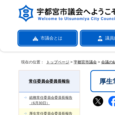
市議会とは
議員
現在の位置：
トップページ
>
宇都宮市議会
>
会議の
厚生
常任委員会委員長報告
総務常任委員会委員長報告
（6月30日）
厚生常任委員会委員長報告