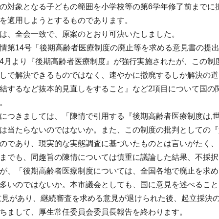
の対象となる子どもの範囲を小学校等の第6学年修了前までに
を適用しようとするものであります。
は、全会一致で、原案のとおり可決いたしました。
第14号「後期高齢者医療制度の廃止等を求める意見書の提
4月より『後期高齢者医療制度』が強行実施されたが、この制
しで解決できるものではなく、速やかに撤廃するしか解決の道
結するなど抜本的見直しをすること』など2項目について国の
。
つきましては、「陳情で引用する『後期高齢者医療制度は,
は当たらないのではないか。また、この制度の批判としての『
のであり、現実的な実態調査に基づいたものとは言いがたく、
までも、同趣旨の陳情については慎重に議論した結果、不採択
が、「後期高齢者医療制度については、全国各地で廃止を求め
多いのではないか。本市議会としても、国に意見を述べること
意見があり、継続審査を求める意見が退けられた後、起立採決
ちまして、厚生常任委員会委員長報告を終わります。