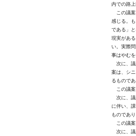
内での路上
この議案
感じる。も
である」と
現実がある
い。実際問
事はやむを
次に、議案
案は、シニ
るものであ
この議案
次に、議案
に伴い、課
ものであり
この議案
次に、議案