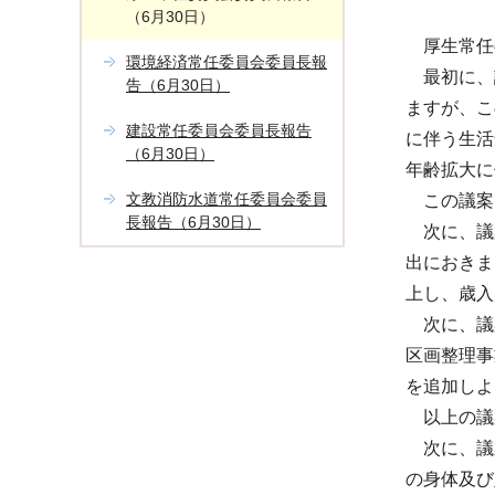
（6月30日）
厚生常任
環境経済常任委員会委員長報
最初に、議
告（6月30日）
ますが、こ
建設常任委員会委員長報告
に伴う生活
（6月30日）
年齢拡大に
文教消防水道常任委員会委員
この議案
長報告（6月30日）
次に、議案
出におきま
上し、歳入
次に、議案
区画整理事
を追加しよ
以上の議
次に、議案
の身体及び