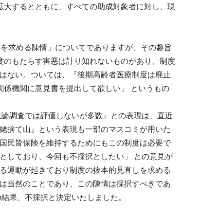
拡大するとともに、すべての助成対象者に対し、現
出を求める陳情」についてでありますが、その趣旨
度のもたらす害悪は計り知れないものがあり、制度
はない。ついては、『後期高齢者医療制度は廃止
関係機関に意見書を提出して欲しい」 というもの
世論調査では評価しないが多数』との表現は、直近
姥捨て山』という表現も一部のマスコミが用いた
国民皆保険を維持するためにもこの制度は必要で
としており、今回も不採択としたい」 との意見が
る運動が起きており制度の抜本的見直しを求める
は当然のことであり、この陳情は採択すべきであ
の結果、不採択と決定いたしました。