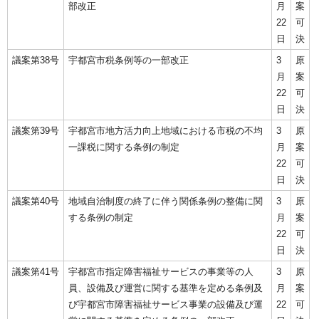
部改正
月
案
22
可
日
決
議案第38号
宇都宮市税条例等の一部改正
3
原
月
案
22
可
日
決
議案第39号
宇都宮市地方活力向上地域における市税の不均
3
原
一課税に関する条例の制定
月
案
22
可
日
決
議案第40号
地域自治制度の終了に伴う関係条例の整備に関
3
原
する条例の制定
月
案
22
可
日
決
議案第41号
宇都宮市指定障害福祉サービスの事業等の人
3
原
員、設備及び運営に関する基準を定める条例及
月
案
び宇都宮市障害福祉サービス事業の設備及び運
22
可