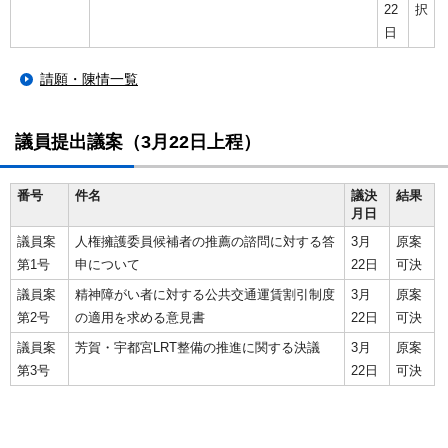
22
択
日
請願・陳情一覧
議員提出議案（3月22日上程）
番号
件名
議決
結果
月日
議員案
人権擁護委員候補者の推薦の諮問に対する答
3月
原案
第1号
申について
22日
可決
議員案
精神障がい者に対する公共交通運賃割引制度
3月
原案
第2号
の適用を求める意見書
22日
可決
議員案
芳賀・宇都宮LRT整備の推進に関する決議
3月
原案
第3号
22日
可決