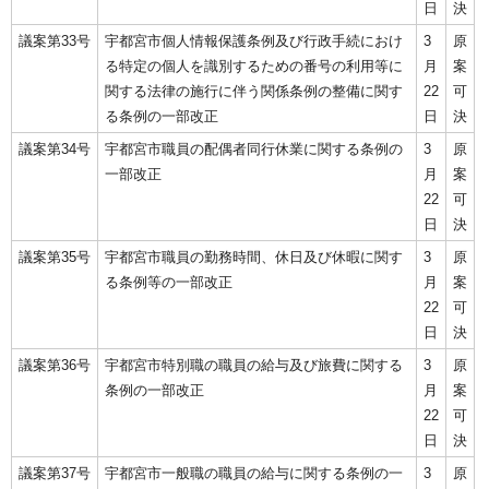
日
決
議案第33号
宇都宮市個人情報保護条例及び行政手続におけ
3
原
る特定の個人を識別するための番号の利用等に
月
案
関する法律の施行に伴う関係条例の整備に関す
22
可
る条例の一部改正
日
決
議案第34号
宇都宮市職員の配偶者同行休業に関する条例の
3
原
一部改正
月
案
22
可
日
決
議案第35号
宇都宮市職員の勤務時間、休日及び休暇に関す
3
原
る条例等の一部改正
月
案
22
可
日
決
議案第36号
宇都宮市特別職の職員の給与及び旅費に関する
3
原
条例の一部改正
月
案
22
可
日
決
議案第37号
宇都宮市一般職の職員の給与に関する条例の一
3
原