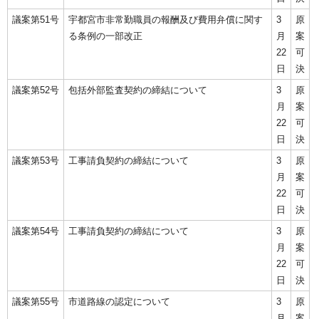
議案第51号
宇都宮市非常勤職員の報酬及び費用弁償に関す
3
原
る条例の一部改正
月
案
22
可
日
決
議案第52号
包括外部監査契約の締結について
3
原
月
案
22
可
日
決
議案第53号
工事請負契約の締結について
3
原
月
案
22
可
日
決
議案第54号
工事請負契約の締結について
3
原
月
案
22
可
日
決
議案第55号
市道路線の認定について
3
原
月
案