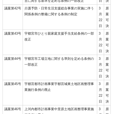
営に関する基準を定める条例の一部改正
日
決
議案第42号
介護予防・日常生活支援総合事業の実施に伴う
3
原
関係条例の整備に関する条例の制定
月
案
22
可
日
決
議案第43号
宇都宮市ひとり親家庭支援手当支給条例の一部
3
原
改正
月
案
22
可
日
決
議案第44号
宇都宮市工場立地に関する準則を定める条例の
3
原
一部改正
月
案
22
可
日
決
議案第45号
宇都宮都市計画事業宇都宮城東土地区画整理事
3
原
業施行条例の廃止
月
案
22
可
日
決
議案第46号
上河内都市計画事業中里原土地区画整理事業施
3
原