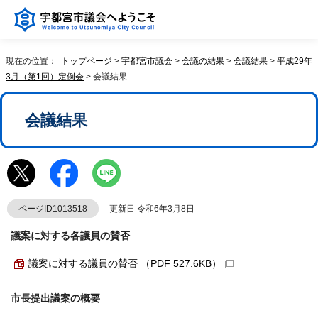
現在の位置：
トップページ
>
宇都宮市議会
>
会議の結果
>
会議結果
>
平成29年
3月（第1回）定例会
> 会議結果
会議結果
ページID1013518
更新日 令和6年3月8日
議案に対する各議員の賛否
議案に対する議員の賛否 （PDF 527.6KB）
市長提出議案の概要