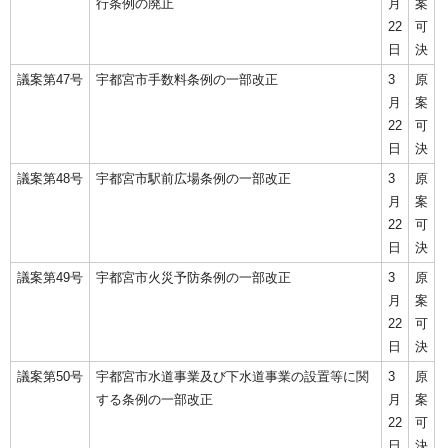
行条例の廃止
月
案
22
可
日
決
議案第47号
宇都宮市手数料条例の一部改正
3
原
月
案
22
可
日
決
議案第48号
宇都宮市駅前広場条例の一部改正
3
原
月
案
22
可
日
決
議案第49号
宇都宮市火災予防条例の一部改正
3
原
月
案
22
可
日
決
議案第50号
宇都宮市水道事業及び下水道事業の設置等に関
3
原
する条例の一部改正
月
案
22
可
日
決