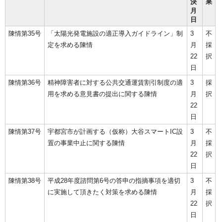
決
果
月
日
陳情第35号
「太陽光発電施設の適正導入ガイドライン」制
3
不
定を求める陳情
月
採
22
択
日
陳情第36号
精神障害者に対する公共交通運賃割引制度の適
3
採
用を求める意見書の提出に関する陳情
月
択
22
日
陳情第37号
宇都宮市が計画する（仮称）大谷スマートIC設
3
不
置の事業中止に関する陳情
月
採
22
択
日
陳情第38号
平成28年度諮問第6号の答申の指摘事項を適切
3
不
に実施して頂きたく対策を求める陳情
月
採
22
択
日