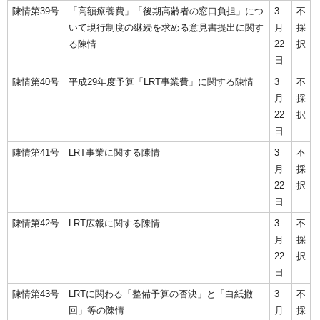
陳情第39号
「高額療養費」「後期高齢者の窓口負担」につ
3
不
いて現行制度の継続を求める意見書提出に関す
月
採
る陳情
22
択
日
陳情第40号
平成29年度予算「LRT事業費」に関する陳情
3
不
月
採
22
択
日
陳情第41号
LRT事業に関する陳情
3
不
月
採
22
択
日
陳情第42号
LRT広報に関する陳情
3
不
月
採
22
択
日
陳情第43号
LRTに関わる「整備予算の否決」と「白紙撤
3
不
回」等の陳情
月
採