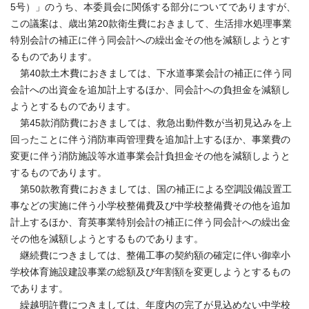
5号）」のうち、本委員会に関係する部分についてでありますが、
この議案は、歳出第20款衛生費におきまして、生活排水処理事業
特別会計の補正に伴う同会計への繰出金その他を減額しようとす
るものであります。
第40款土木費におきましては、下水道事業会計の補正に伴う同
会計への出資金を追加計上するほか、同会計への負担金を減額し
ようとするものであります。
第45款消防費におきましては、救急出動件数が当初見込みを上
回ったことに伴う消防車両管理費を追加計上するほか、事業費の
変更に伴う消防施設等水道事業会計負担金その他を減額しようと
するものであります。
第50款教育費におきましては、国の補正による空調設備設置工
事などの実施に伴う小学校整備費及び中学校整備費その他を追加
計上するほか、育英事業特別会計の補正に伴う同会計への繰出金
その他を減額しようとするものであります。
継続費につきましては、整備工事の契約額の確定に伴い御幸小
学校体育施設建設事業の総額及び年割額を変更しようとするもの
であります。
繰越明許費につきましては、年度内の完了が見込めない中学校