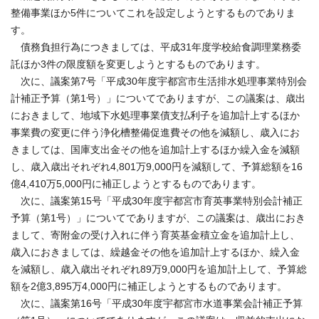
整備事業ほか5件についてこれを設定しようとするものでありま
す。
債務負担行為につきましては、平成31年度学校給食調理業務委
託ほか3件の限度額を変更しようとするものであります。
次に、議案第7号「平成30年度宇都宮市生活排水処理事業特別会
計補正予算（第1号）」についてでありますが、この議案は、歳出
におきまして、地域下水処理事業債支払利子を追加計上するほか
事業費の変更に伴う浄化槽整備促進費その他を減額し、歳入にお
きましては、国庫支出金その他を追加計上するほか繰入金を減額
し、歳入歳出それぞれ4,801万9,000円を減額して、予算総額を16
億4,410万5,000円に補正しようとするものであります。
次に、議案第15号「平成30年度宇都宮市育英事業特別会計補正
予算（第1号）」についてでありますが、この議案は、歳出におき
まして、寄附金の受け入れに伴う育英基金積立金を追加計上し、
歳入におきましては、繰越金その他を追加計上するほか、繰入金
を減額し、歳入歳出それぞれ89万9,000円を追加計上して、予算総
額を2億3,895万4,000円に補正しようとするものであります。
次に、議案第16号「平成30年度宇都宮市水道事業会計補正予算