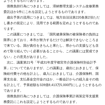
ようとするものであります。
債務負担行為につきましては、滞納整理支援システム改修業務
委託ほか1件にこれを設定しようとするものであります。
歳出予算の流用につきましては、地方自治法第220条第2項ただ
し書きの規定により、流用できる範囲を定めようとするものであ
ります。
この議案につきましては、「国民健康保険の被保険者の負担は
限界にきており、本市が努力するだけでは解決できないところま
で来ている。国が責任をきちんと果たし、県からの支援なども含
めて取り組んでいく必要があることから、この議案には賛成でき
ない」との意見がありました。
次に、議案第21号「平成31年度宇都宮市介護保険特別会計予
算」についてでありますが、この議案は、歳出におきまして、保
険給付費その他を計上し、歳入におきましては、介護保険料、国
庫支出金、支払基金交付金のほか、一般会計からの繰入金その他
を計上して、予算総額を328億8,413万5,000円にしようとするもの
であります。
債務負担行為につきましては、介護保険事業計画策定等支援業
務委託にこれを設定しようとするものであります。