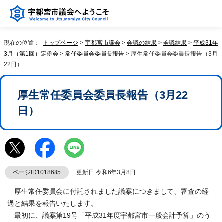
現在の位置：
トップページ
>
宇都宮市議会
>
会議の結果
>
会議結果
>
平成31年
3月（第1回）定例会
>
常任委員会委員長報告
> 厚生常任委員会委員長報告（3月
22日）
厚生常任委員会委員長報告（3月22
日）
ページID1018685
更新日 令和6年3月8日
厚生常任委員会に付託されました議案につきまして、審査の経
過と結果を報告いたします。
最初に、議案第19号「平成31年度宇都宮市一般会計予算」のう