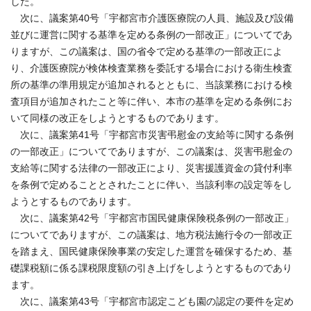
した。
次に、議案第40号「宇都宮市介護医療院の人員、施設及び設備
並びに運営に関する基準を定める条例の一部改正」についてであ
りますが、この議案は、国の省令で定める基準の一部改正によ
り、介護医療院が検体検査業務を委託する場合における衛生検査
所の基準の準用規定が追加されるとともに、当該業務における検
査項目が追加されたこと等に伴い、本市の基準を定める条例にお
いて同様の改正をしようとするものであります。
次に、議案第41号「宇都宮市災害弔慰金の支給等に関する条例
の一部改正」についてでありますが、この議案は、災害弔慰金の
支給等に関する法律の一部改正により、災害援護資金の貸付利率
を条例で定めることとされたことに伴い、当該利率の設定等をし
ようとするものであります。
次に、議案第42号「宇都宮市国民健康保険税条例の一部改正」
についてでありますが、この議案は、地方税法施行令の一部改正
を踏まえ、国民健康保険事業の安定した運営を確保するため、基
礎課税額に係る課税限度額の引き上げをしようとするものであり
ます。
次に、議案第43号「宇都宮市認定こども園の認定の要件を定め