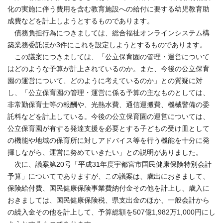
化の実施に伴う費用を含む教育施設への給付に要する幼児教育助
成費などを計上しようとするものであります。
債務負担行為につきましては、総合福祉オンラインシステム構
築業務委託ほか3件にこれを設定しようとするものであります。
この議案につきましては、「公立保育園の管理・運営について
はどのような予算が計上されているのか。また、今後の公立保育
園の運営について、どのように考えているのか」との質疑に対
し、「公立保育園の管理・運営に係る予算の主なものとしては、
非常勤保育士等の報酬や、光熱水費、通信運搬費、機械警備の委
託料などを計上している。今後の公立保育園の運営については、
公立保育園が有する発達支援を必要とする子どもの受け皿として
の機能や地域の保育所に対しアドバイス等を行う機能を十分に発
揮しながら、運営に努めていきたい」との説明がありました。
次に、議案第20号「平成31年度宇都宮市国民健康保険特別会計
予算」についてでありますが、この議案は、歳出におきまして、
保険給付費、国民健康保険事業費納付金その他を計上し、歳入に
おきましては、国民健康保険税、県支出金のほか、一般会計から
の繰入金その他を計上して、予算総額を507億1,982万1,000円にし