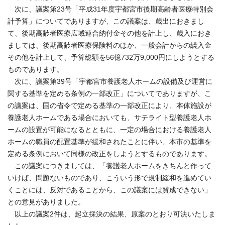
次に、議案第23号「平成31年度宇都宮市後期高齢者医療特別会
計予算」についてでありますが、この議案は、歳出におきまし
て、後期高齢者医療広域連合納付金その他を計上し、歳入におき
ましては、後期高齢者医療保険料のほか、一般会計からの繰入金
その他を計上して、予算総額を56億732万9,000円にしようとする
ものであります。
次に、議案第39号「宇都宮市養護老人ホームの設備及び運営に
関する基準を定める条例の一部改正」についてでありますが、こ
の議案は、国の省令で定める基準の一部改正により、本体施設が
養護老人ホームである場合においても、サテライト型養護老人ホ
ームの設置が可能になるとともに、一定の場合における養護老人
ホームの職員の配置基準が緩和されたことに伴い、本市の基準を
定める条例において同様の改正をしようとするものであります。
この議案につきましては、「養護老人ホームをきちんと作って
いけば、問題ないものであり、こういう形で規制緩和を進めてい
くことには、反対であることから、この議案には賛成できない」
との意見がありました。
以上の議案2件は、起立採決の結果、原案のとおり可決いたしま