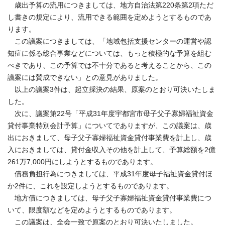
歳出予算の流用につきましては、地方自治法第220条第2項ただ
し書きの規定により、流用できる範囲を定めようとするものであ
ります。
この議案につきましては、「地域包括支援センターの運営や認
知症に係る総合事業などについては、もっと積極的な予算を組む
べきであり、この予算では不十分であると考えることから、この
議案には賛成できない」との意見がありました。
以上の議案3件は、起立採決の結果、原案のとおり可決いたしま
した。
次に、議案第22号「平成31年度宇都宮市母子父子寡婦福祉資金
貸付事業特別会計予算」についてでありますが、この議案は、歳
出におきまして、母子父子寡婦福祉資金貸付事業費を計上し、歳
入におきましては、貸付金収入その他を計上して、予算総額を2億
261万7,000円にしようとするものであります。
債務負担行為につきましては、平成31年度母子福祉資金貸付ほ
か2件に、これを設定しようとするものであります。
地方債につきましては、母子父子寡婦福祉資金貸付事業費につ
いて、限度額などを定めようとするものであります。
この議案は、全会一致で原案のとおり可決いたしました。