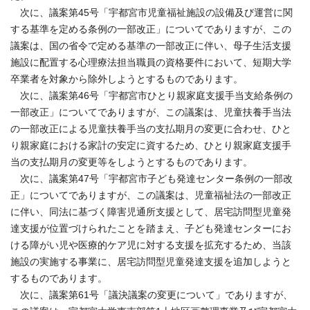
次に、議案第45号「宇都宮市児童福祉施設の設備及び運営に関
する基準を定める条例の一部改正」についてでありますが、この
議案は、国の省令で定める基準の一部改正に伴い、母子生活支援
施設に配置する心理療法担当職員の資格要件において、短期大学
卒業者を対象から除外しようとするものであります。
次に、議案第46号「宇都宮市ひとり親家庭支援手当支給条例の
一部改正」についてでありますが、この議案は、児童扶養手当法
の一部改正による児童扶養手当の支払期月の変更に合わせ、ひと
り親家庭における家計の安定に資するため、ひとり親家庭支援手
当の支払期月の変更等をしようとするものであります。
次に、議案第47号「宇都宮市子ども発達センター条例の一部改
正」についてでありますが、この議案は、児童福祉法の一部改正
に伴い、同法に基づく障害児通所支援として、居宅訪問型児童発
達支援が位置づけられたことを踏まえ、子ども発達センターにお
ける障がい児や医療的ケア児に対する支援を拡充するため、当該
施設の実施する事業に、居宅訪問型児童発達支援を追加しようと
するものであります。
次に、議案第61号「議決議案の変更について」でありますが、