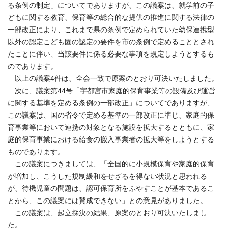
る条例の制定」についてでありますが、この議案は、就学前の子
どもに関する教育、保育等の総合的な提供の推進に関する法律の
一部改正により、これまで県の条例で定められていた幼保連携型
以外の認定こども園の認定の要件を市の条例で定めることとされ
たことに伴い、当該要件に係る必要な事項を規定しようとするも
のであります。
以上の議案4件は、全会一致で原案のとおり可決いたしました。
次に、議案第44号「宇都宮市家庭的保育事業等の設備及び運営
に関する基準を定める条例の一部改正」についてでありますが、
この議案は、国の省令で定める基準の一部改正に準じ、家庭的保
育事業等において連携の対象となる施設を拡大するとともに、家
庭的保育事業における給食の搬入事業者の拡大等をしようとする
ものであります。
この議案につきましては、「全国的に小規模保育や家庭的保育
が増加し、こうした規制緩和をせざるを得ない状況と思われる
が、待機児童の問題は、認可保育所をふやすことが基本であるこ
とから、この議案には賛成できない」との意見がありました。
この議案は、起立採決の結果、原案のとおり可決いたしまし
た。