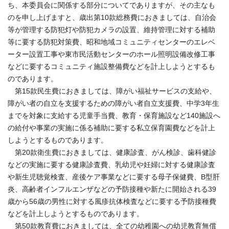
ち、本委員会に関係する部分についてでありますが、その主なも
のを申し上げますと、歳出第10款総務費におきましては、自治会
等が管理する防犯灯や防犯カメラの設置、維持管理に対する補助
等に要する防犯対策費、昭和地域コミュニティセンターのエレベ
ーター設置工事や東市民活動センターのホール照明設備改修工事
などに要するコミュニティ施設整備費などを計上しようとするも
のであります。
第15款民生費におきましては、障がい福祉サービスの支給や、
障がい者の自立を支援するための障がい者自立支援費、中学3年生
までを対象に支給する児童手当費、教育・保育施設など140施設へ
の給付や事業の実施に係る補助に要する私立保育園費などを計上
しようとするものであります。
第20款衛生費におきましては、健康診査、がん検診、歯科健診
などの実施に要する健康診査費、乳幼児や妊婦に対する健康診査
や新生児聴覚検査、産後ケア事業などに要する母子保健費、B型肝
炎、高齢者インフルエンザなどの予防接種や新たに開始される39
歳から56歳の男性に対する風疹抗体検査などに要する予防接種費
などを計上しようとするものであります。
第50款教育費におきましては、全ての幼稚園への幼児教育無償