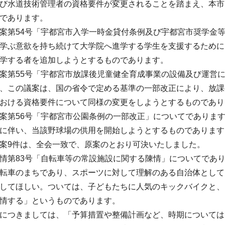
び水道技術管理者の資格要件が変更されることを踏まえ、本市
であります。
第54号「宇都宮市入学一時金貸付条例及び宇都宮市奨学金
学ぶ意欲を持ち続けて大学院へ進学する学生を支援するために
学する者を追加しようとするものであります。
第55号「宇都宮市放課後児童健全育成事業の設備及び運営
、この議案は、国の省令で定める基準の一部改正により、放課
おける資格要件について同様の変更をしようとするものであり
第56号「宇都宮市公園条例の一部改正」についてでありま
に伴い、当該野球場の供用を開始しようとするものであります
案9件は、全会一致で、原案のとおり可決いたしました。
第83号「自転車等の常設施設に関する陳情」についてであ
転車のまちであり、スポーツに対して理解のある自治体として
してほしい。ついては、子どもたちに人気のキックバイクと、
情する」というものであります。
につきましては、「予算措置や整備計画など、時期については