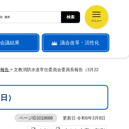
メニュー
会議結果
議会改革・活性化
長報告
> 文教消防水道常任委員会委員長報告（3月22
2日）
ページID1018688
更新日 令和6年3月8日