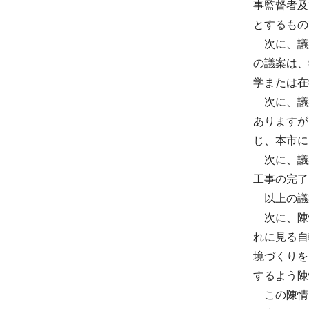
事監督者及
とするもの
次に、議案
の議案は、
学または在
次に、議案
ありますが
じ、本市に
次に、議案
工事の完了
以上の議
次に、陳情
れに見る自
境づくりを
するよう陳
この陳情