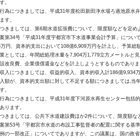
す。
為につきましては、平成31年度松田新田浄水場ろ過池原水弁
ます。
きましては、第6期水道拡張費について、限度額などを定め
第34号「平成31年度宇都宮市下水道事業会計予算」につい
916万円、資本的支出において108億6,909万円を計上し、予算
業としては、年間総処理水量を7,904万1,779立方メートル
設改良費、企業債償還金などを計上しようとするものでありま
入につきましては、収益的収入、資本的収入計186億9,934万
額が、資本的支出額に対して不足する額につきましては,当
す。
為につきましては、平成31年度下河原水再生センター包括的
あります。
きましては、公共下水道建設費ほか2件について、限度額な
第53号「宇都宮市水道の布設工事監督者の配置に関する基
例の一部改正」についてでありますが、この議案は、国の政省