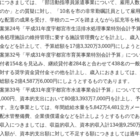
につきましては、「部活動指導員派遣事業について、雇用人数
のか」との質疑に対し、「10名を市の非常勤嘱託員として雇用
な配置の成果を受け、学校のニーズを踏まえながら拡充等を検
第24号「平成31年度宇都宮市生活排水処理事業特別会計予
各処理施設の維持管理に要する施設管理費などを計上し、歳入
金などを計上して、予算総額を17億3,320万3,000円にしよ
第32号「平成31年度宇都宮市育英事業特別会計予算」につ
付者154名を見込み、継続貸付者284名と合わせて438名の
対する奨学資金貸付金その他を計上し、歳入におきましては、
総額を2億4,587万6,000円にしようとするものであります。
第33号「平成31年度宇都宮市水道事業会計予算」についてで
万7,000円、資本的支出において80億3,393万7,000円を計上し、
す。主な事業としては、年間総給水量を5,842万4,481立方
配水管整備費、企業債償還金などを計上しようとするものであ
入につきましては、収益的収入、資本的収入計134億9,250万
入額が、資本的支出額に対して不足する額につきましては過年