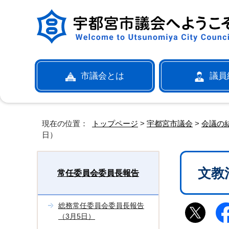
市議会とは
議員
現在の位置：
トップページ
>
宇都宮市議会
>
会議の
日）
文教
常任委員会委員長報告
総務常任委員会委員長報告
（3月5日）