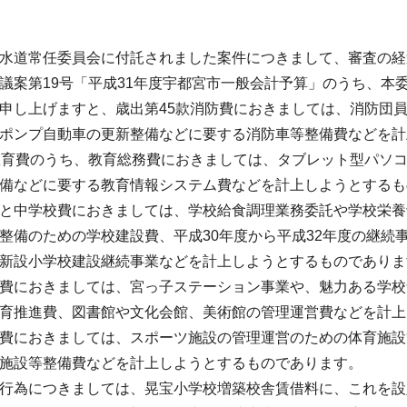
水道常任委員会に付託されました案件につきまして、審査の経
案第19号「平成31年度宇都宮市一般会計予算」のうち、本
申し上げますと、歳出第45款消防費におきましては、消防団
ポンプ自動車の更新整備などに要する消防車等整備費などを計
育費のうち、教育総務費におきましては、タブレット型パソ
備などに要する教育情報システム費などを計上しようとするも
と中学校費におきましては、学校給食調理業務委託や学校栄養
整備のための学校建設費、平成30年度から平成32年度の継続
新設小学校建設継続事業などを計上しようとするものでありま
費におきましては、宮っ子ステーション事業や、魅力ある学校
育推進費、図書館や文化会館、美術館の管理運営費などを計上
費におきましては、スポーツ施設の管理運営のための体育施設
施設等整備費などを計上しようとするものであります。
行為につきましては、晃宝小学校増築校舎賃借料に、これを設