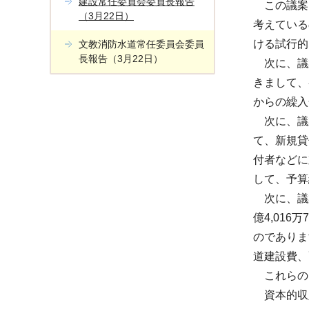
建設常任委員会委員長報告
この議案
（3月22日）
考えている
ける試行的
文教消防水道常任委員会委員
長報告（3月22日）
次に、議案
きまして、
からの繰入
次に、議案
て、新規貸
付者などに
して、予算
次に、議案
億4,016
のでありま
道建設費、
これらの収
資本的収