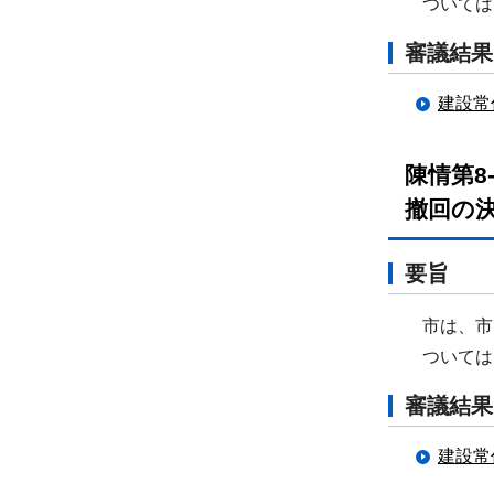
ついては
審議結果
建設常
陳情第8
撤回の決
要旨
市は、市民
ついては、
審議結果
建設常