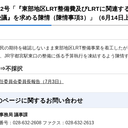
-2号「『東部地区LRT整備費及びLRTに関連
議』を求める陳情（陳情事項3）」（6月14日
の期待を確認しないまま東部地区LRT整備事業を着工したが
JR宇都宮駅東口の整備に係る予算執行を凍結するよう陳情
⇒不採択
任委員会委員長報告（7月3日）
のページに関する
お問い合わせ
事務局 議事課
号：028-632-2608 ファクス：028-632-2613