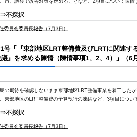
、市、議会で改善対策を定めることなど、2項目について陳情
⇒不採択
任委員会委員長報告（7月3日）
-1号「『東部地区LRT整備費及びLRTに関連
議』を求める陳情（陳情事項1、2、4）」（6月
の期待を確認しないまま東部地区LRT整備事業を着工したが
東部地区のLRT整備費の予算執行の凍結など、3項目につい
⇒不採択
任委員会委員長報告（7月3日）