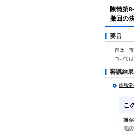
陳情第8
撤回の決
要旨
市は、市民
ついては、
審議結果
総務常
こ
議会
電話番