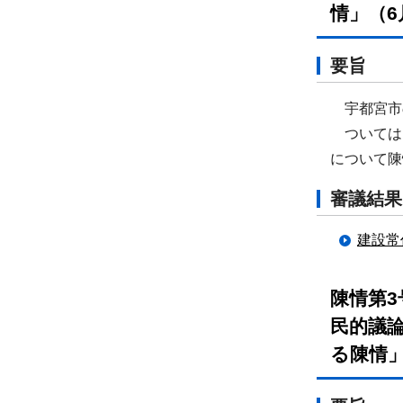
情」（6
要旨
宇都宮市の
ついては、
について陳
審議結果
建設常
陳情第
民的議
る陳情」