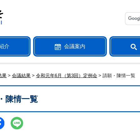
紹介
会議案内
結果
>
会議結果
>
令和元年6月（第3回）定例会
> 請願・陳情一覧
・陳情一覧