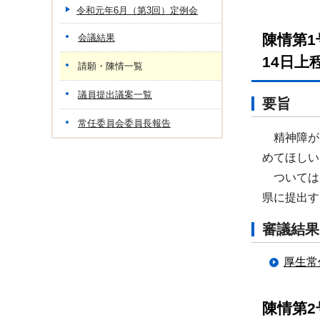
令和元年6月（第3回）定例会
陳情第
会議結果
14日上
請願・陳情一覧
議員提出議案一覧
要旨
常任委員会委員長報告
精神障が
めてほしい
ついては
県に提出す
審議結果
厚生常
陳情第