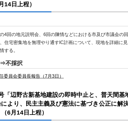
月14日上程）
4回の地元説明会、6回の陳情などにおける市及び市議会の
住宅密集地を無理やり通すIC計画について、現地を詳細に見
情する。
⇒不採択
任委員会委員長報告（7月3日）
3号「辺野古新基地建設の即時中止と、普天間基
論により、民主主義及び憲法に基づき公正に解
（6月14日上程）