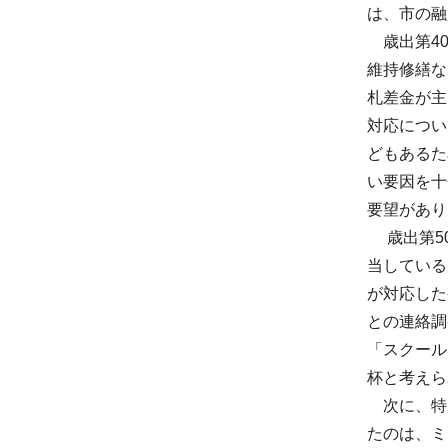
は、市の融
歳出第40
維持修繕な
札差金が主
対応につい
どもあるた
い要因を十
要望があり
歳出第50
当している
が対応した
との連絡調
「スクール
杯と考えら
次に、特
たのは、ミ