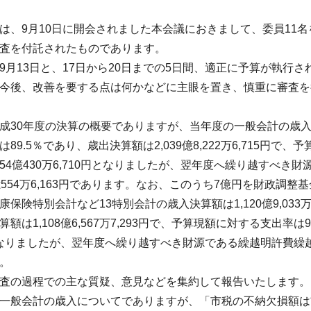
、9月10日に開会されました本会議におきまして、委員11名
査を付託されたものであります。
月13日と、17日から20日までの5日間、適正に予算が執行
今後、改善を要する点は何かなどに主眼を置き、慎重に審査を
30年度の決算の概要でありますが、当年度の一般会計の歳入決算額は
89.5％であり、歳出決算額は2,039億8,222万6,715円で
54億430万6,710円となりましたが、翌年度へ繰り越すべ
億554万6,163円であります。なお、このうち7億円を財政調
保険特別会計など13特別会計の歳入決算額は1,120億9,033万
額は1,108億6,567万7,293円で、予算現額に対する支出率は
円となりましたが、翌年度へ繰り越すべき財源である繰越明許費繰越額
。
査の過程での主な質疑、意見などを集約して報告いたします。
一般会計の歳入についてでありますが、「市税の不納欠損額は