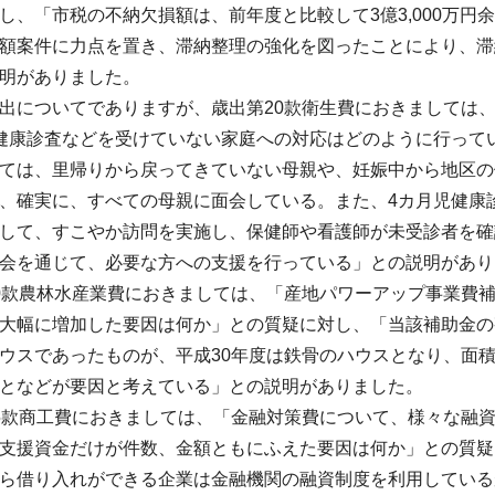
し、「市税の不納欠損額は、前年度と比較して3億3,000万円余
額案件に力点を置き、滞納整理の強化を図ったことにより、滞
明がありました。
についてでありますが、歳出第20款衛生費におきましては
健康診査などを受けていない家庭への対応はどのように行って
ては、里帰りから戻ってきていない母親や、妊娠中から地区の
、確実に、すべての母親に面会している。また、4カ月児健康
して、すこやか訪問を実施し、保健師や看護師が未受診者を確
会を通じて、必要な方への支援を行っている」との説明があり
款農林水産業費におきましては、「産地パワーアップ事業費
大幅に増加した要因は何か」との質疑に対し、「当該補助金の
ウスであったものが、平成30年度は鉄骨のハウスとなり、面
となどが要因と考えている」との説明がありました。
款商工費におきましては、「金融対策費について、様々な融
支援資金だけが件数、金額ともにふえた要因は何か」との質疑
ら借り入れができる企業は金融機関の融資制度を利用している