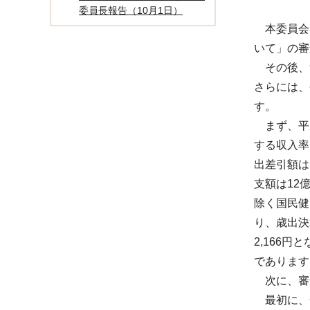
委員長報告（10月1日）
本委員会は
いて」の審
その後、9
さらには、
す。
まず、平成
する収入率は
出差引額は
支額は12
除く国民健康
り、歳出決算
2,166
であります
次に、審
最初に、