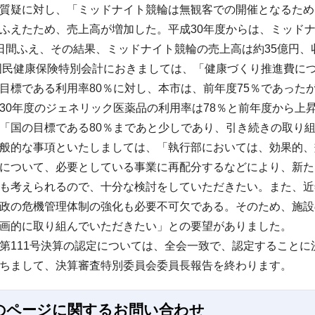
質疑に対し、「ミッドナイト競輪は無観客での開催となるため
ふえたため、売上高が増加した。平成30年度からは、ミッドナ
日間ふえ、その結果、ミッドナイト競輪の売上高は約35億円、
民健康保険特別会計におきましては、「健康づくり推進費につ
目標である利用率80％に対し、本市は、前年度75％であった
30年度のジェネリック医薬品の利用率は78％と前年度から上
「国の目標である80％まであと少しであり、引き続きの取り
般的な事項といたしましては、「執行部においては、効果的、
について、必要としている事業に再配分するなどにより、新た
も考えられるので、十分な検討をしていただきたい。また、近
政の危機管理体制の強化も必要不可欠である。そのため、施設
画的に取り組んでいただきたい」との要望がありました。
111号決算の認定については、全会一致で、認定することに
ちまして、決算審査特別委員会委員長報告を終わります。
のページに関する
お問い合わせ