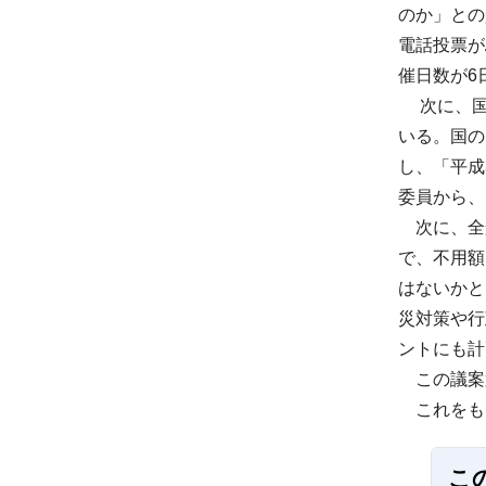
のか」との
電話投票が
催日数が6
次に、国
いる。国の
し、「平成
委員から、
次に、全
で、不用額
はないかと
災対策や行
ントにも計
この議案第
これをも
こ