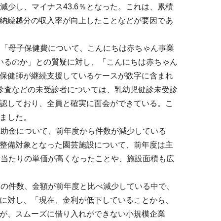
減少し、マイナス43.6％となった。これは、累積
納繰越分の収入率が向上したことなどが要因であ
、「母子保健費について、こんにちは赤ちゃん事業
いるのか」との質疑に対し、「こんにちは赤ちゃん
保健師が継続支援しているケースが数字に含まれ
診査などの未受診者については、乳幼児健診未受診
認しており、全員と確実に面会ができている。こ
ました。
補助金について、前年度から件数が減少している
整備対象となった園芸施設について、前年度は主
積当たりの単価が高くなったことや、施設面積も広
資の件数、金額が前年度と比べ減少している中で、
に対し、「現在、金利が低下していることから、
が、スムーズに借り入れができない小規模企業