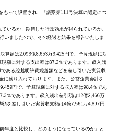
をもって設置され、「議案第111号決算の認定につ
されているか、期待した行政効果が得られているか、
行いましたので、その経過と結果を報告いたしま
2,093億8,653万3,425円で、予算現額に対
、予算現額に対する支出率は87.2％であります。歳入歳
き財源である繰越明許費繰越額などを差し引いた実質収
整基金に繰り入れております。また、公営企業会計を
9,459円で、予算現額に対する収入率は98.4％であ
97.3％であります。歳入歳出差引額は12億2,466万
を差し引いた実質収支額は4億7,561万4,897円
前年度と比較し、どのようになっているのか」と