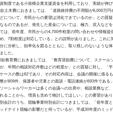
資制度である小規模企業支援資金を利用しており、実績が伸び
款土木費におきましては、「道路維持費の不用額が6,000万
どについて、市民からの要望は消化できているのか」との質疑
なものであるが、発生した差金については、極力、戻入などを
ては、前年度、市民からの4,700件程度の問い合わせや情報
め、7割程度は対応している」との説明がありました。これに
分に分析し、効率化を図るとともに、取り残しのないような体
ました。
款教育費におきましては、「教育奨励費について、スクールソ
が、年間の相談対応件数はどの程度か」との質疑に対し、「平
ケースの数は82であり、その対応内容は、会議の開催に係るも
整が809件、保護者や児童との面談・電話連絡が693件であ
ソーシャルワーカーは多くの会議への出席や、相談業務など、
れることから、増員も含めて検討してほしい」との要望があり
別会計のうち、競輪事業特別会計につきましては、「前年度と
ッドナイト競輪の影響だと伺っているが、平成30年度のミッ