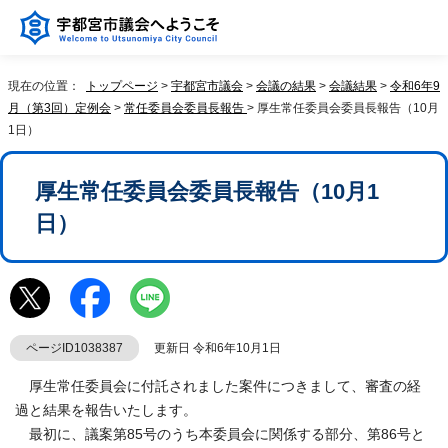
現在の位置：
トップページ
>
宇都宮市議会
>
会議の結果
>
会議結果
>
令和6年9
月（第3回）定例会
>
常任委員会委員長報告
> 厚生常任委員会委員長報告（10月
1日）
厚生常任委員会委員長報告（10月1
日）
ページID1038387
更新日 令和6年10月1日
厚生常任委員会に付託されました案件につきまして、審査の経
過と結果を報告いたします。
最初に、議案第85号のうち本委員会に関係する部分、第86号と