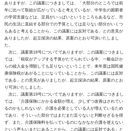
ありますが、この議案につきましては、「大部分のところでは前
年に比べて取組が広がっていると考えているが、中学生の困窮者
の学習支援などは、定員がいっぱいというところもあるなど、市
民の生活に直結する部分での予算としては足りない部分がいくつ
もあると考えることから、この議案には反対である」との意見が
ありましたが、起立採決の結果、原案のとおり可決いたしまし
た。
次に、議案第18号についてでありますが、この議案につきまし
ては、「税収がアップする予算がたてられている中、一般会計か
らの繰入金を増額しても足りないということで、来年度は国民健
康保険税があがることになっていることから、この議案には反対
である」との意見がありましたが、起立採決の結果、原案のとお
り可決いたしました。
次に、議案第19号についてでありますが、この議案につきまし
ては、「介護保険にかかる金額が増え、少しずつ改善はされてい
るのかもしれないが、介護を必要としている人が増えているため
であり、そういった部分ではまだまだ足りないと判断せざるを得
ず、また、介護保険料を払っているのになかなか介護を使えない
という声もいまだにあることから、この議案には反対である」と