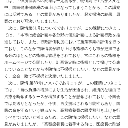
ては、「低所得者への配慮は一定あるが、物価高で生活が大変な
中、国民健康保険税の値上げになってしまうことから、この議案
には反対である」との意見がありましたが、起立採決の結果、原
案のとおり可決いたしました。
次に、陳情第31号についてでありますが、この陳情につきまし
ては、「本市は総合計画や各分野の個別計画による計画行政を推
進しており、また、行政評価制度において施策事業の評価を行っ
ており、このなかで陳情者が取り上げる指標のうち市が把握でき
る分のほとんどの指標は管理をされており、常にこれらの指標を
ホームページで公開したり、計画策定時に指標として掲げて公表
していることなどから本陳情は不採択としたい」などの意見が多
く、全会一致で不採択と決定いたしました。
次に、陳情 第33号についてでありますが、この陳情につきまし
ては、「自己負担の増加により生活が圧迫され、経済的な理由で
治療を断念するケースが増加することが懸念されており、今国会
では見送りとなったが、今後、再度提出される可能性もあり、国
民の命を守るという観点から、高額療養費の限度額引き上げを行
うべきではないと考えるため、この陳情は採択したい」などの意
見がありましたが、「高額療養費に着手する前に、医療費の削減