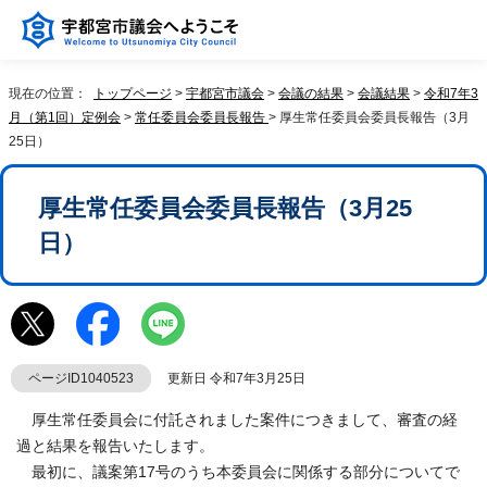
現在の位置：
トップページ
>
宇都宮市議会
>
会議の結果
>
会議結果
>
令和7年3
月（第1回）定例会
>
常任委員会委員長報告
> 厚生常任委員会委員長報告（3月
25日）
厚生常任委員会委員長報告（3月25
日）
ページID1040523
更新日 令和7年3月25日
厚生常任委員会に付託されました案件につきまして、審査の経
過と結果を報告いたします。
最初に、議案第17号のうち本委員会に関係する部分についてで