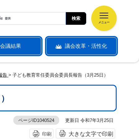
メニュー
会議結果
議会改革・活性化
報告
> 子ども教育常任委員会委員長報告（3月25日）
日）
ページID1040524
更新日 令和7年3月25日
大きな文字で印刷
印刷