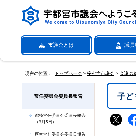
市議会とは
議員
現在の位置：
トップページ
>
宇都宮市議会
>
会議の
子ど
常任委員会委員長報告
総務常任委員会委員長報告
（3月5日）
厚生常任委員会委員長報告