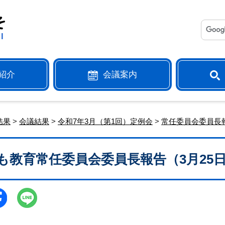
紹介
会議案内
結果
>
会議結果
>
令和7年3月（第1回）定例会
>
常任委員会委員長
も教育常任委員会委員長報告（3月25