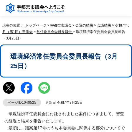
現在の位置：
トップページ
>
宇都宮市議会
>
会議の結果
>
会議結果
>
令和7年3
月（第1回）定例会
>
常任委員会委員長報告
> 環境経済常任委員会委員長報告
（3月25日）
環境経済常任委員会委員長報告（3月
25日）
ページID1040525
更新日 令和7年3月25日
環境経済常任委員会に付託されました案件につきまして、審査
の経過と結果を報告いたします。
最初に、議案第17号のうち本委員会に関係する部分についてで