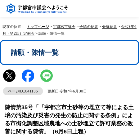
現在の位置：
トップページ
>
宇都宮市議会
>
会議の結果
>
会議結果
>
令和7年6
月（第2回）定例会
> 請願・陳情一覧
請願・陳情一覧
ページID1041135
更新日 令和7年6月30日
陳情第35号「「宇都宮市土砂等の埋立て等による土
壌の汚染及び災害の発生の防止に関する条例」によ
る市街化調整区域農地への土砂埋立て許可業務の改
善に関する陳情」（6月6日上程）