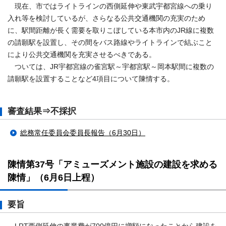
現在、市ではライトラインの西側延伸や東武宇都宮線への乗り
入れ等を検討しているが、さらなる公共交通機関の充実のため
に、駅間距離が長く需要を取りこぼしている本市内のJR線に複数
の請願駅を設置し、その間をバス路線やライトラインで結ぶこと
により公共交通機関を充実させるべきである。
ついては、JR宇都宮線の雀宮駅～宇都宮駅～岡本駅間に複数の
請願駅を設置することなど4項目について陳情する。
審査結果⇒不採択
総務常任委員会委員長報告（6月30日）
陳情第37号「アミューズメント施設の建設を求める
陳情」（6月6日上程）
要旨