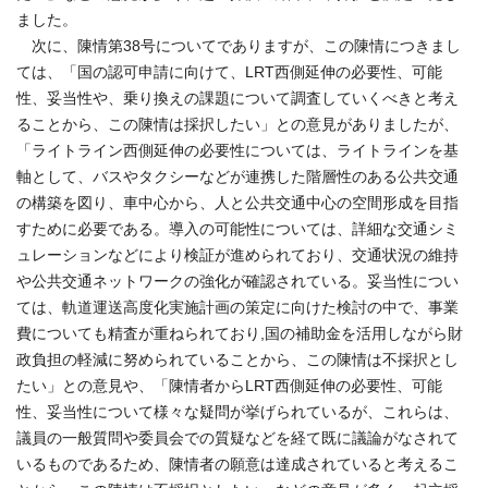
ました。
次に、陳情第38号についてでありますが、この陳情につきまし
ては、「国の認可申請に向けて、LRT西側延伸の必要性、可能
性、妥当性や、乗り換えの課題について調査していくべきと考え
ることから、この陳情は採択したい」との意見がありましたが、
「ライトライン西側延伸の必要性については、ライトラインを基
軸として、バスやタクシーなどが連携した階層性のある公共交通
の構築を図り、車中心から、人と公共交通中心の空間形成を目指
すために必要である。導入の可能性については、詳細な交通シミ
ュレーションなどにより検証が進められており、交通状況の維持
や公共交通ネットワークの強化が確認されている。妥当性につい
ては、軌道運送高度化実施計画の策定に向けた検討の中で、事業
費についても精査が重ねられており,国の補助金を活用しながら財
政負担の軽減に努められていることから、この陳情は不採択とし
たい」との意見や、「陳情者からLRT西側延伸の必要性、可能
性、妥当性について様々な疑問が挙げられているが、これらは、
議員の一般質問や委員会での質疑などを経て既に議論がなされて
いるものであるため、陳情者の願意は達成されていると考えるこ