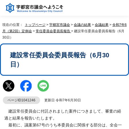
現在の位置：
トップページ
>
宇都宮市議会
>
会議の結果
>
会議結果
>
令和7年6
月（第2回）定例会
>
常任委員会委員長報告
> 建設常任委員会委員長報告（6月
30日）
建設常任委員会委員長報告（6月30
日）
ページID1041246
更新日 令和7年6月30日
建設常任委員会に付託されました案件につきまして、審査の経
過と結果を報告いたします。
最初に、議案第67号のうち本委員会に関係する部分は、全会一