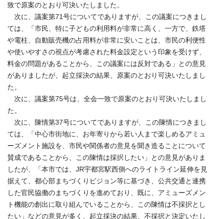
致で原案のとおり可決いたしました。
次に、議案第71号についてでありますが、この議案につきまし
ては、「市民、特に子どもの利用料が非常に高く、一方で、鉄塔
や電柱、自動販売機の占用料が非常に安いことは、市民の利便性
や使いやすさの視点が考慮された料金設定という印象を受けず、
料金の問題があることから、この議案には反対である」との意見
がありましたが、起立採決の結果、原案のとおり可決いたしまし
た。
次に、議案第75号は、全会一致で原案のとおり可決いたしまし
た。
次に、陳情第37号についてでありますが、この陳情につきまし
ては、「中心市街地に、お年寄りから若い人まで楽しめるアミュ
ーズメント施設を、市民や関係者の意見を聞き造ることについて
賛成であることから、この陳情は採択したい」との意見がありま
したが、「本市では、JR宇都宮駅西側へのライトライン延伸を見
据えて、都心部まちづくりビジョン等に基づき、公共交通と連携
した官民協働のまちづくりを進めており、既に、アミューズメン
ト機能の創出に取り組んでいることから、この陳情は不採択とし
たい」などの意見が多く、起立採決の結果、不採択と決定いたし