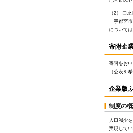
地区市民セ
（2） 口
宇都宮市役
については
寄附企
寄附をお申
（公表を希
企業版
制度の概
人口減少を
実現してい