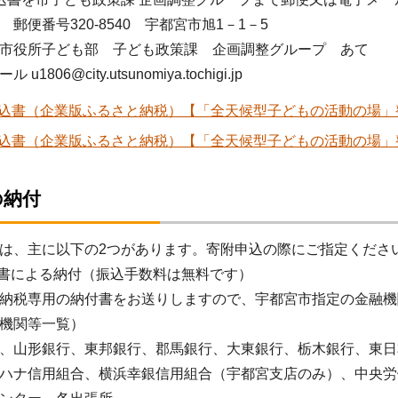
便番号320-8540 宇都宮市旭1－1－5
役所子ども部 子ども政策課 企画調整グループ あて
806@city.utsunomiya.tochigi.jp
込書（企業版ふるさと納税）【「全天候型子どもの活動の場」整備事業
込書（企業版ふるさと納税）【「全天候型子どもの活動の場」整備事業
の納付
は、主に以下の2つがあります。寄附申込の際にご指定くださ
付書による納付（振込手数料は無料です）
納税専用の納付書をお送りしますので、宇都宮市指定の金融機
機関等一覧）
、山形銀行、東邦銀行、郡馬銀行、大東銀行、栃木銀行、東日
ハナ信用組合、横浜幸銀信用組合（宇都宮支店のみ）、中央労