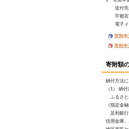
送付先 郵
宇都宮市
電子メール u1
寄附申
寄附申
寄附額
納付方法に
（1） 納
ふるさと
（指定金融
足利銀行
信用金庫、