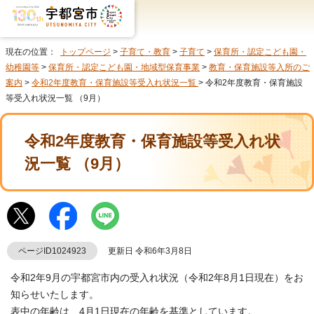
現在の位置：
トップページ
>
子育て・教育
>
子育て
>
保育所・認定こども園・
幼稚園等
>
保育所・認定こども園・地域型保育事業
>
教育・保育施設等入所のご
案内
>
令和2年度教育・保育施設等受入れ状況一覧
> 令和2年度教育・保育施設
等受入れ状況一覧 （9月）
令和2年度教育・保育施設等受入れ状
況一覧 （9月）
ページID1024923
更新日 令和6年3月8日
令和2年9月の宇都宮市内の受入れ状況（令和2年8月1日現在）をお
知らせいたします。
表中の年齢は、4月1日現在の年齢を基準としています。