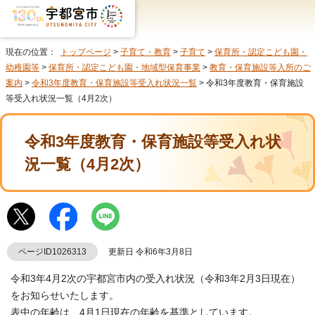
現在の位置：
トップページ
>
子育て・教育
>
子育て
>
保育所・認定こども園・
幼稚園等
>
保育所・認定こども園・地域型保育事業
>
教育・保育施設等入所のご
案内
>
令和3年度教育・保育施設等受入れ状況一覧
> 令和3年度教育・保育施設
等受入れ状況一覧（4月2次）
令和3年度教育・保育施設等受入れ状
況一覧（4月2次）
ページID1026313
更新日 令和6年3月8日
令和3年4月2次の宇都宮市内の受入れ状況（令和3年2月3日現在）
をお知らせいたします。
表中の年齢は、4月1日現在の年齢を基準としています。