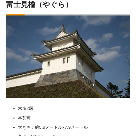
富士見櫓（やぐら）
木造2層
本瓦葺
大きさ：約5.9メートル×7.9メートル