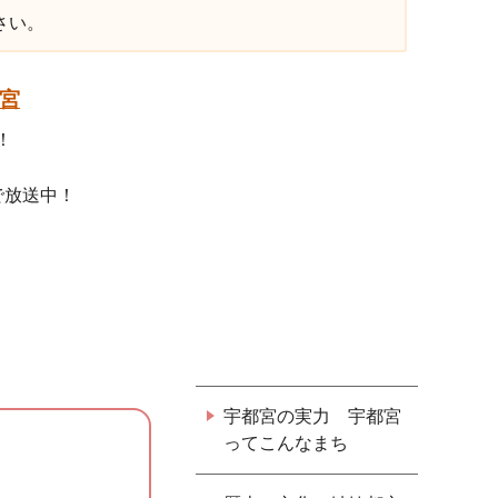
さい。
宮
！
で放送中！
宇都宮の実力 宇都宮
ってこんなまち