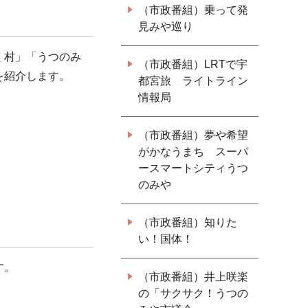
（市政番組）乗って発
見みや巡り
く村」「うつのみ
（市政番組）LRTで宇
を紹介します。
都宮旅 ライトライン
情報局
（市政番組）夢や希望
がかなうまち スーパ
ースマートシティうつ
のみや
（市政番組）知りた
い！国体！
す。
（市政番組）井上咲楽
の「サクサク！うつの