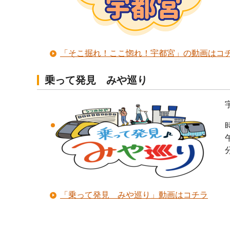
「そこ掘れ！ここ惚れ！宇都宮」の動画はコ
乗って発見 みや巡り
「乗って発見 みや巡り」動画はコチラ