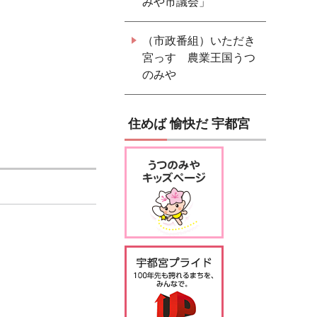
みや市議会」
（市政番組）いただき
宮っす 農業王国うつ
のみや
住めば 愉快だ 宇都宮