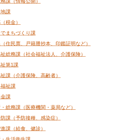
総務課（情報公開）
用地課
部（税金）
なでまちづくり課
課（住民票、戸籍謄抄本、印鑑証明など）
福祉総務課（社会福祉法人、介護保険）
祉第1課
福祉課（介護保険、高齢者）
い福祉課
年金課
所・総務課（医療機関・薬局など）
予防課（予防接種、感染症）
増進課（給食、健診）
所・生活衛生課