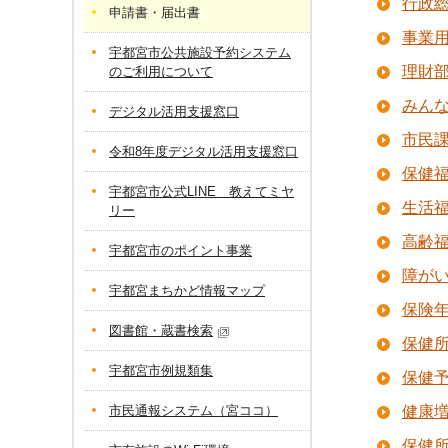
行政
申請書・届出書
事業
宇都宮市公共施設予約システム
理財
のご利用について
みん
デジタル活用支援窓口
市民
令和8年度デジタル活用支援窓口
保健
宇都宮市公式LINE 教えてミヤ
生活福
リー
高齢
宇都宮市のポイント事業
障が
宇都宮まちかど情報マップ
保険
図書館・蔵書検索
保健
宇都宮市例規類集
保健
市民通報システム（宮ココ）
健康
保健