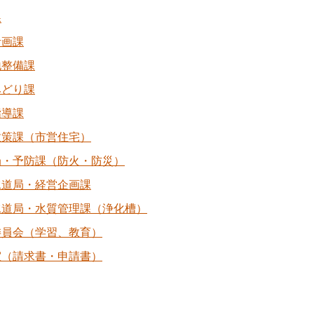
課
計画課
地整備課
みどり課
指導課
政策課（市営住宅）
局・予防課（防火・防災）
水道局・経営企画課
水道局・水質管理課（浄化槽）
委員会（学習、教育）
室（請求書・申請書）