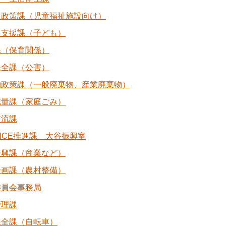
も政策課（児童福祉施設向け）
も支援課（子ども）
課（保育関係）
保全課（公害）
物政策課（一般廃棄物、産業廃棄物）
減量課（家庭ごみ）
交流課
ICE推進課 大谷振興室
振興課（商業など）
企画課（農村整備）
委員会事務局
管理課
保全課（自転車）