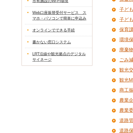
市有施設のWi-Fi環境
子ど
Web口座振替受付サービス ス
マホ・パソコンで簡単に申込み
子ど
保育
オンラインでできる手続
環境
書かない窓口システム
廃棄
LRT沿線や観光拠点のデジタル
サイネージ
ごみ
観光
観光M
商工
農業
農業
道路
道路