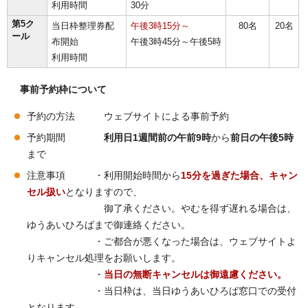
利用時間
30分
第5ク
当日枠整理券配
午後3時15分～
80名
20名
ール
布開始
午後3時45分～午後5時
利用時間
事前予約枠について
予約の方法 ウェブサイトによる事前予約
予約期間
利用日1週間前の午前9時
から
前日の午後5時
まで
注意事項 ・利用開始時間から
15分を過ぎた場合、キャン
セル扱い
となりますので、
御了承ください。やむを得ず遅れる場合は、
ゆうあいひろばまで御連絡ください。
・ご都合が悪くなった場合は、ウェブサイトよ
りキャンセル処理をお願いします。
・
当日の無断キャンセルは御遠慮ください。
・当日枠は、当日ゆうあいひろば窓口での受付
となります。