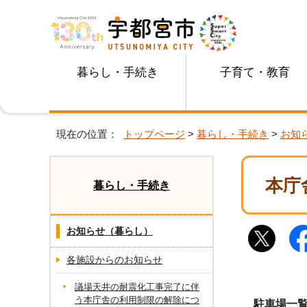
暮らし・手続き
子育て・教育
現在の位置：
トップページ
>
暮らし・手続き
>
お知
本庁
暮らし・手続き
お知らせ（暮らし）
各施設からのお知らせ
議場天井の耐震化工事完了に伴
う本庁舎の利用制限の解除につ
駐車場一