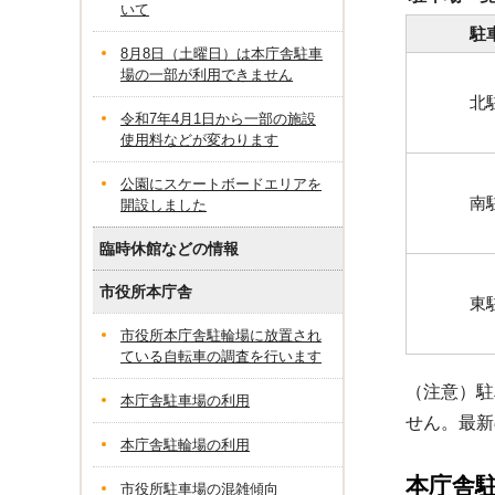
いて
駐
8月8日（土曜日）は本庁舎駐車
場の一部が利用できません
北
令和7年4月1日から一部の施設
使用料などが変わります
公園にスケートボードエリアを
南
開設しました
臨時休館などの情報
市役所本庁舎
東
市役所本庁舎駐輪場に放置され
ている自転車の調査を行います
（注意）駐
本庁舎駐車場の利用
せん。最新
本庁舎駐輪場の利用
本庁舎
市役所駐車場の混雑傾向