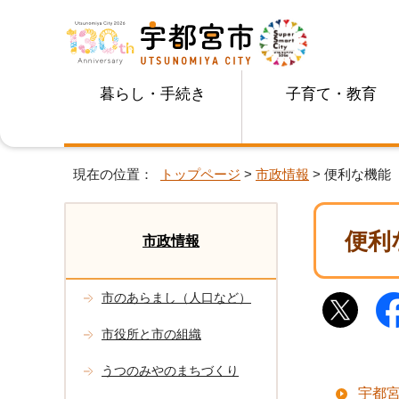
暮らし・手続き
子育て・教育
現在の位置：
トップページ
>
市政情報
> 便利な機能
便利
市政情報
市のあらまし（人口など）
市役所と市の組織
うつのみやのまちづくり
宇都