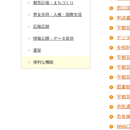
都市計画・まちづくり
窓口
男女共同・人権・国際交流
申請
広報広聴
宇都
デジ
情報公開・データ提供
令和
選挙
宇都宮
便利な機能
宇都
宇都
図書
宇都
市民
市有施
We