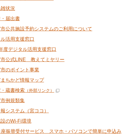
混雑状況
書・届出書
宮市公共施設予約システムのご利用について
タル活用支援窓口
8年度デジタル活用支援窓口
市公式LINE 教えてミヤリー
宮市のポイント事業
宮まちかど情報マップ
館・蔵書検索
（外部リンク）
宮市例規類集
通報システム（宮ココ）
設のWi-Fi環境
b口座振替受付サービス スマホ・パソコンで簡単に申込み