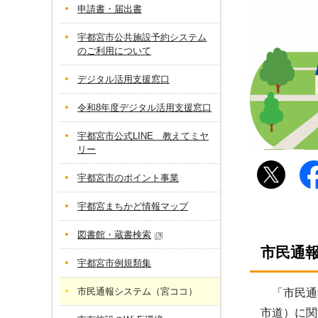
申請書・届出書
宇都宮市公共施設予約システム
のご利用について
デジタル活用支援窓口
令和8年度デジタル活用支援窓口
宇都宮市公式LINE 教えてミヤ
リー
宇都宮市のポイント事業
宇都宮まちかど情報マップ
図書館・蔵書検索
市民通
宇都宮市例規類集
市民通報システム（宮ココ）
「市民通
市道）に関