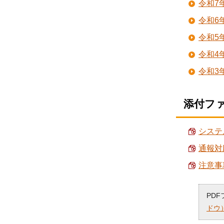
令和7
令和6
令和5
令和4
令和3
添付フ
システ
通報対応
注意事項
PD
ドウ