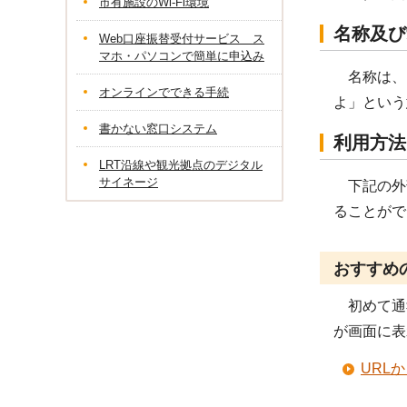
市有施設のWi-Fi環境
名称及び
Web口座振替受付サービス ス
マホ・パソコンで簡単に申込み
名称は、
オンラインでできる手続
よ」という
書かない窓口システム
利用方法
LRT沿線や観光拠点のデジタル
サイネージ
下記の外部
ることがで
おすすめ
初めて通
が画面に表
URL