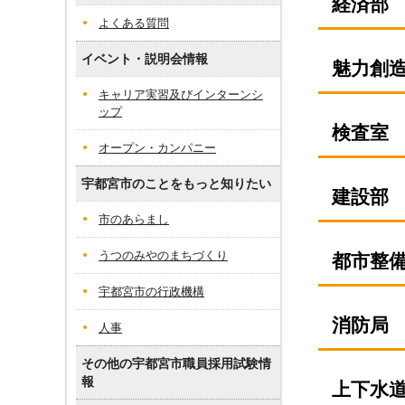
経済部
よくある質問
イベント・説明会情報
魅力創
キャリア実習及びインターンシ
ップ
検査室
オープン・カンパニー
宇都宮市のことをもっと知りたい
建設部
市のあらまし
うつのみやのまちづくり
都市整
宇都宮市の行政機構
消防局
人事
その他の宇都宮市職員採用試験情
報
上下水