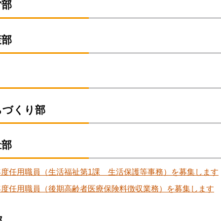
営部
策部
ちづくり部
祉部
年度任用職員（生活福祉第1課 生活保護等事務）を募集します
年度任用職員（後期高齢者医療保険料徴収業務）を募集します
部