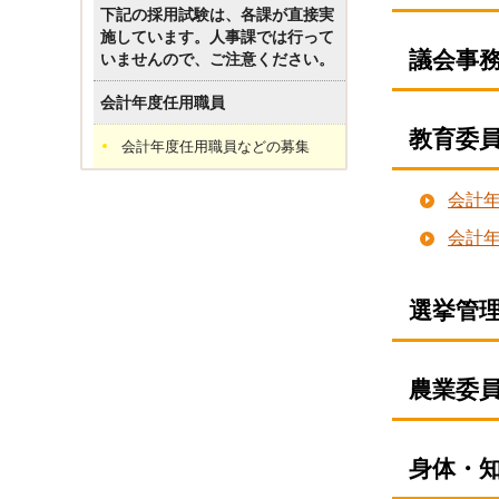
下記の採用試験は、各課が直接実
施しています。人事課では行って
議会事
いませんので、ご注意ください。
会計年度任用職員
教育委
会計年度任用職員などの募集
会計年
会計
選挙管
農業委
身体・