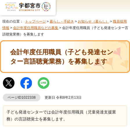
現在の位置：
トップページ
>
暮らし・手続き
>
お知らせ（暮らし）
>
職員採用
情報
>
会計年度任用職員などの募集
> 会計年度任用職員（子ども発達センター言
語聴覚業務）を募集します
会計年度任用職員（子ども発達セン
ター言語聴覚業務）を募集します
ページID1022338
更新日 令和8年2月13日
子ども発達センターでは会計年度任用職員（児童発達支援業
務）の言語聴覚士を募集します。