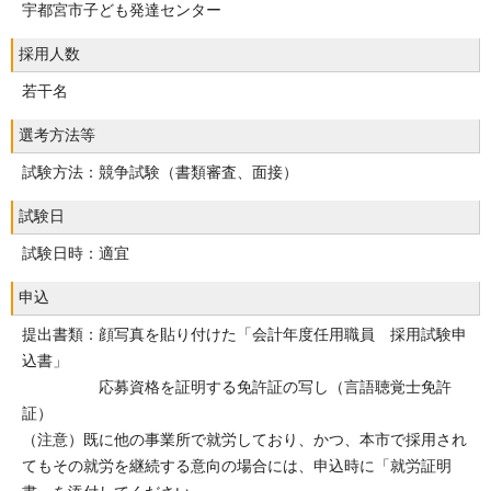
宇都宮市子ども発達センター
採用人数
若干名
選考方法等
試験方法：競争試験（書類審査、面接）
試験日
試験日時：適宜
申込
提出書類：顔写真を貼り付けた「会計年度任用職員 採用試験申
込書」
応募資格を証明する免許証の写し（言語聴覚士免許
証）
（注意）既に他の事業所で就労しており、かつ、本市で採用され
てもその就労を継続する意向の場合には、申込時に「就労証明