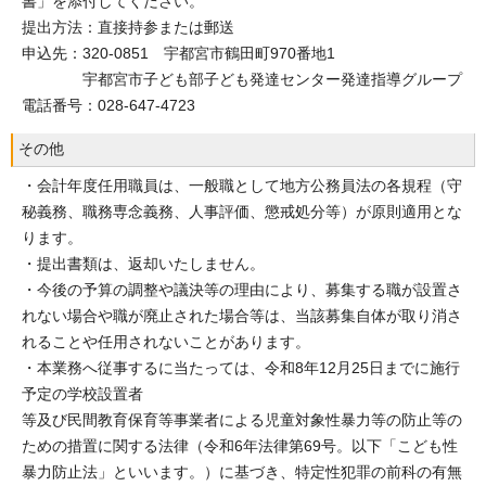
書」を添付してください。
提出方法：直接持参または郵送
申込先：320-0851 宇都宮市鶴田町970番地1
宇都宮市子ども部子ども発達センター発達指導グループ
電話番号：028-647-4723
その他
・会計年度任用職員は、一般職として地方公務員法の各規程（守
秘義務、職務専念義務、人事評価、懲戒処分等）が原則適用とな
ります。
・提出書類は、返却いたしません。
・今後の予算の調整や議決等の理由により、募集する職が設置さ
れない場合や職が廃止された場合等は、当該募集自体が取り消さ
れることや任用されないことがあります。
・本業務へ従事するに当たっては、令和8年12月25日までに施行
予定の学校設置者
等及び民間教育保育等事業者による児童対象性暴力等の防止等の
ための措置に関する法律（令和6年法律第69号。以下「こども性
暴力防止法」といいます。）に基づき、特定性犯罪の前科の有無