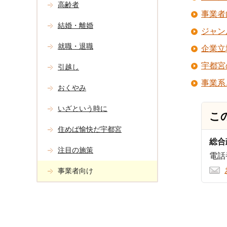
高齢者
事業者
結婚・離婚
ジャン
就職・退職
企業立
宇都宮
引越し
事業系
おくやみ
いざという時に
こ
住めば愉快だ宇都宮
総合
注目の施策
電話番
事業者向け