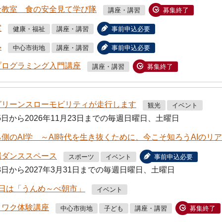
全教室 食の安全見て学び隊
講座・講習
募集終了
室
健康・福祉
講座・講習
事前申込必要
塾
中心市街地
講座・講習
事前申込必要
プログラミング入門講座
講座・講習
募集終了
グリーンスローモビリティが走行します
観光
イベント
25日から2026年11月23日までの毎週日曜日、土曜日
側のAI学 ～AI時代を生き抜くために、今こそ知ろうAIのリ
場ダンススペース
スポーツ
イベント
事前申込必要
28日から2027年3月31日までの毎週日曜日、土曜日
曜日は「うんめ～べ朝市」
イベント
クワク体験講座
中心市街地
子ども
講座・講習
募集終了