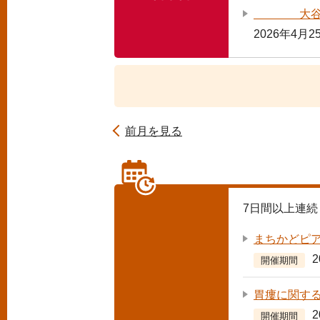
大谷地域で
2026年4月
前月を見る
7
日間以上連続
まちかどピ
開催期間
胃瘻に関す
開催期間