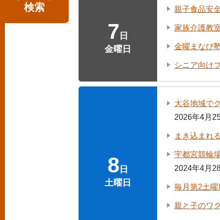
検索
親子食品安
7
家族介護教
日
金曜まなび
金曜日
シニア向け
大谷地域で
2026年4月
まき込まれる
宇都宮競輪
8
2024年4月
日
土曜日
毎月第2土
親と子のワ