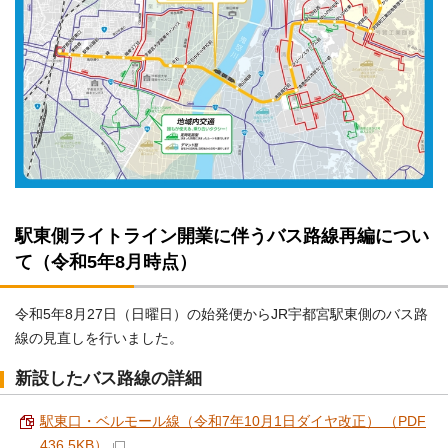
駅東側ライトライン開業に伴うバス路線再編につい
て（令和5年8月時点）
令和5年8月27日（日曜日）の始発便からJR宇都宮駅東側のバス路
線の見直しを行いました。
新設したバス路線の詳細
駅東口・ベルモール線（令和7年10月1日ダイヤ改正） （PDF
436.5KB）