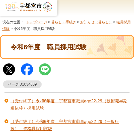
現在の位置：
トップページ
>
暮らし・手続き
>
お知らせ（暮らし）
>
職員採用
情報
> 令和6年度 職員採用試験
令和6年度 職員採用試験
ページID1034609
（受付終了）令和6年度 宇都宮市職員age22-29（技術職早期
選抜枠）採用試験
（受付終了）令和6年度 宇都宮市職員age22-29（一般行
政）・資格職採用試験