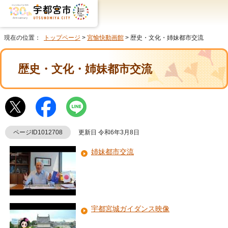
現在の位置：
トップページ
>
宮愉快動画館
> 歴史・文化・姉妹都市交流
歴史・文化・姉妹都市交流
ページID1012708
更新日 令和6年3月8日
姉妹都市交流
宇都宮城ガイダンス映像