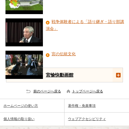
戦争体験者による「語り継ぎ・語り部講
演会」
宮の伝統文化
宮愉快動画館
前のページへ戻る
トップページへ戻る
ホームページの使い方
著作権・免責事項
個人情報の取り扱い
ウェブアクセシビリティ