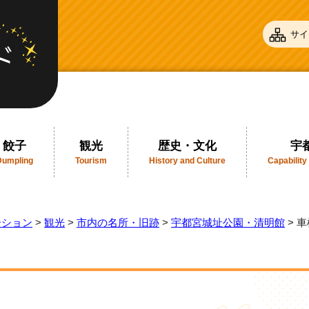
サイ
餃子
観光
歴史・文化
宇
Dumpling
Tourism
History and Culture
Capability
ーション
>
観光
>
市内の名所・旧跡
>
宇都宮城址公園・清明館
> 