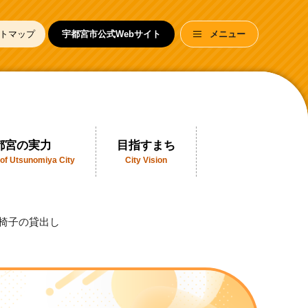
トマップ
宇都宮市公式Webサイト
メニュー
都宮の実力
目指すまち
 of Utsunomiya City
City Vision
車椅子の貸出し