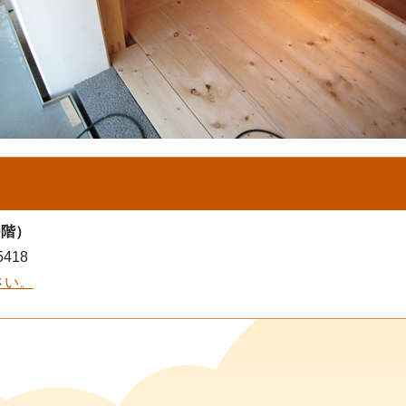
0階）
418
さい。