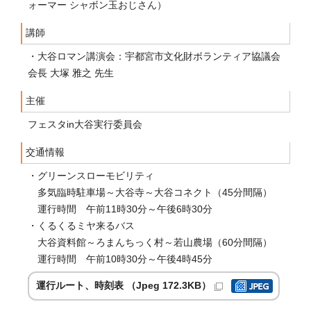
ォーマー シャボン玉おじさん）
講師
・大谷ロマン講演会：宇都宮市文化財ボランティア協議会
会長 大塚 雅之 先生
主催
フェスタin大谷実行委員会
交通情報
・グリーンスローモビリティ
多気臨時駐車場～大谷寺～大谷コネクト（45分間隔）
運行時間 午前11時30分～午後6時30分
・くるくるミヤ来るバス
大谷資料館～ろまんちっく村～若山農場（60分間隔）
運行時間 午前10時30分～午後4時45分
運行ルート、時刻表 （Jpeg 172.3KB）