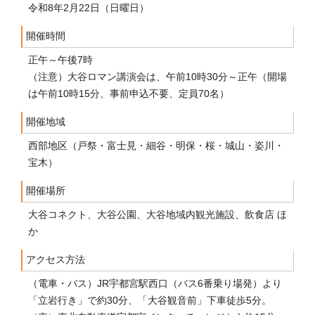
令和8年2月22日（日曜日）
開催時間
正午～午後7時
（注意）大谷ロマン講演会は、午前10時30分～正午（開場
は午前10時15分、事前申込不要、定員70名）
開催地域
西部地区（戸祭・富士見・細谷・明保・桜・城山・姿川・
宝木）
開催場所
大谷コネクト、大谷公園、大谷地域内観光施設、飲食店 ほ
か
アクセス方法
（電車・バス）JR宇都宮駅西口（バス6番乗り場発）より
「立岩行き」で約30分、「大谷観音前」下車徒歩5分。