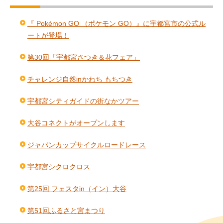
『 Pokémon GO （ポケモン GO）』に宇都宮市の公式ル
ートが登場！
第30回「宇都宮さつき＆花フェア」
チャレンジ自然inかわち もちつき
宇都宮シティガイドの街なかツアー
大谷コネクトがオープンします
ジャパンカップサイクルロードレース
宇都宮シクロクロス
第25回 フェスタin（イン）大谷
第51回ふるさと宮まつり