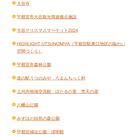
大谷寺
宇都宮市大谷観光周遊拠点施設
大谷クリスマスマーケット2024
HIGHLIGHT UTSUNOMIYA（宇都宮駅東口地区の賑わい
空間づくり）
宇都宮市森林公園
道の駅うつのみや ろまんちっく村
上河内地域交流館 ほたるの里 梵天の湯
八幡山公園
みずほの自然の森公園
宇都宮城址公園・清明館