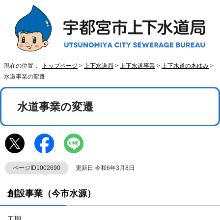
現在の位置：
トップページ
>
上下水道局
>
上下水道事業
>
上下水道のあゆみ
>
水道事業の変遷
水道事業の変遷
ページID1002690
更新日 令和6年3月8日
創設事業（今市水源）
工期