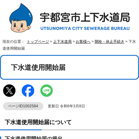
現在の位置：
トップページ
>
上下水道局
>
お客様へ
>
開栓・休止手続き
> 下水
道使用開始届
下水道使用開始届
ページID1002584
更新日 令和6年3月8日
下水道使用開始届について
下水道使用開始届の提出