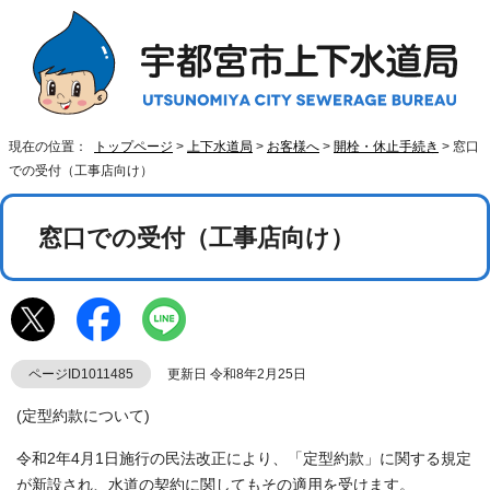
現在の位置：
トップページ
>
上下水道局
>
お客様へ
>
開栓・休止手続き
> 窓口
での受付（工事店向け）
窓口での受付（工事店向け）
ページID1011485
更新日 令和8年2月25日
(定型約款について)
令和2年4月1日施行の民法改正により、「定型約款」に関する規定
が新設され、水道の契約に関してもその適用を受けます。