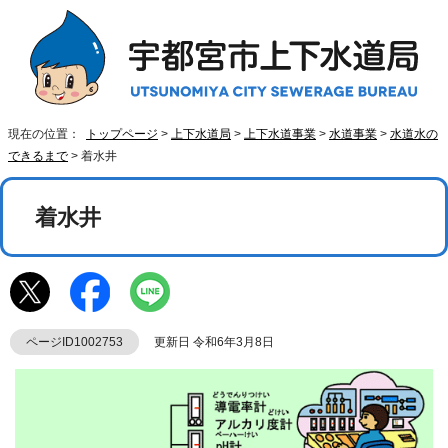
現在の位置：
トップページ
>
上下水道局
>
上下水道事業
>
水道事業
>
水道水の
できるまで
> 着水井
着水井
ページID1002753
更新日 令和6年3月8日