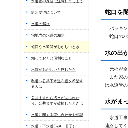
水道管の凍結に注意しましょう
蛇口を
給水要望について
水道の漏水
パッキン
宅地内の水道の漏水
蛇口のパ
蛇口や水道管がおかしいとき
水の出
知っておくと便利なこと
元栓が全
水質がおかしいと感じたら
また家の
私道へ公共下水道布設を希望す
は水道管の
る人は
公共ますから汚水があふれた
水がま
り、公共ますが破損したときは
水道に関する問い合わせや相談
水道工事
連絡してく
水道・下水道Q&A（冊子）