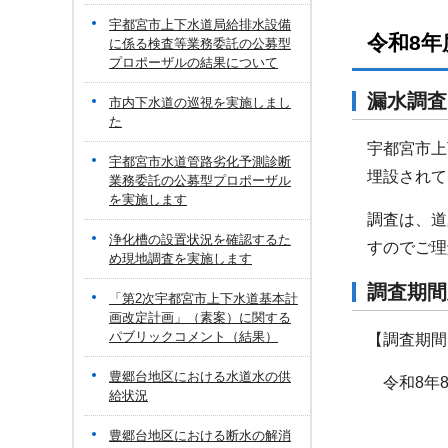
宇都宮市上下水道局給排水設備
令和8
に係る検査等業務委託の公募型
プロポーザルの結果について
漏水調査
市内下水道の巡視を実施しまし
た
宇都宮市上
宇都宮市水道管路劣化予測診断
埋設されて
業務委託の公募型プロポーザル
を実施します
調査は、道
浄化槽の設置状況を確認するた
すのでご理
め現地調査を実施します
調査期間
「第2次宇都宮市上下水道基本計
画改定計画」（素案）に関する
パブリックコメント（結果）
【調査期間
豊郷台地区における水道水の供
令和8年8
給状況
豊郷台地区における断水の解消