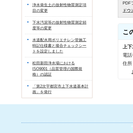
PD
浄水発生土の放射性物質測定項
ドウ
目の変更
下水汚泥等の放射性物質測定頻
度等の変更
こ
水道配水用ポリエチレン管施工
特記仕様書と接合チェックシー
上下
トを設定しました
電話番
松田新田浄水場における
住所
ISO9001（品質管理の国際規
格）の認証
「第2次宇都宮市上下水道基本計
画」を発行