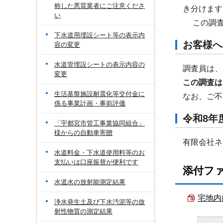
称した悪質業者にご注意くださ
き分けます
い
この調査
下水道用埋設シート等の表示内
お客様へ
容の変更
水道管埋設シートの表示内容の
調査員は、
変更
この調査は
生活基盤施設耐震化等交付金に
なお、ご不
係る事業計画・事前評価
令和8年
「宇都宮市管工事業協同組合」
様からの自動車寄贈
有限会社ネ
水道料金・下水道使用料等のお
支払いは口座振替が便利です
添付フ
水道水の放射能測定結果
宅地内
浄水発生土及び下水汚泥等の放
射性物質の測定結果