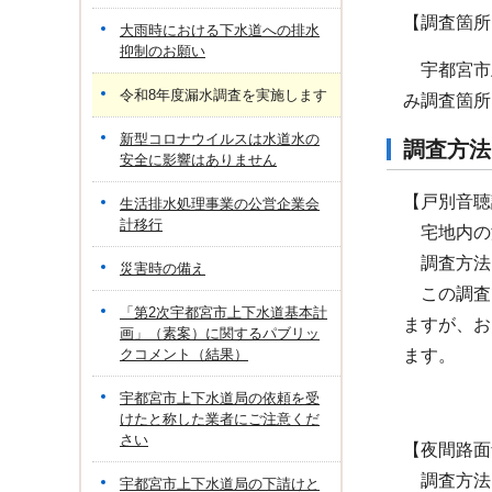
【調査箇所
大雨時における下水道への排水
抑制のお願い
宇都宮市
令和8年度漏水調査を実施します
み調査箇所
新型コロナウイルスは水道水の
調査方法
安全に影響はありません
【戸別音聴
生活排水処理事業の公営企業会
計移行
宅地内の漏
調査方法
災害時の備え
この調査で
「第2次宇都宮市上下水道基本計
ますが、お
画」（素案）に関するパブリッ
クコメント（結果）
ます。
宇都宮市上下水道局の依頼を受
けたと称した業者にご注意くだ
さい
【夜間路面
調査方法
宇都宮市上下水道局の下請けと