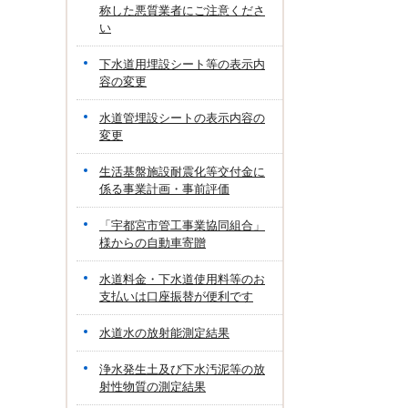
称した悪質業者にご注意くださ
い
下水道用埋設シート等の表示内
容の変更
水道管埋設シートの表示内容の
変更
生活基盤施設耐震化等交付金に
係る事業計画・事前評価
「宇都宮市管工事業協同組合」
様からの自動車寄贈
水道料金・下水道使用料等のお
支払いは口座振替が便利です
水道水の放射能測定結果
浄水発生土及び下水汚泥等の放
射性物質の測定結果