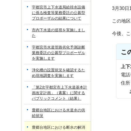
宇都宮市上下水道局給排水設備
3月30日
に係る検査等業務委託の公募型
プロポーザルの結果について
この地区
市内下水道の巡視を実施しまし
今後、こ
た
宇都宮市水道管路劣化予測診断
こ
業務委託の公募型プロポーザル
を実施します
上下
浄化槽の設置状況を確認するた
電話番
め現地調査を実施します
住所
「第2次宇都宮市上下水道基本計
画改定計画」（素案）に関する
パブリックコメント（結果）
豊郷台地区における水道水の供
給状況
豊郷台地区における断水の解消