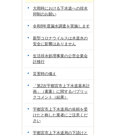
大雨時における下水道への排水
抑制のお願い
令和8年度漏水調査を実施します
新型コロナウイルスは水道水の
安全に影響はありません
生活排水処理事業の公営企業会
計移行
災害時の備え
「第2次宇都宮市上下水道基本計
画」（素案）に関するパブリッ
クコメント（結果）
宇都宮市上下水道局の依頼を受
けたと称した業者にご注意くだ
さい
宇都宮市上下水道局の下請けと