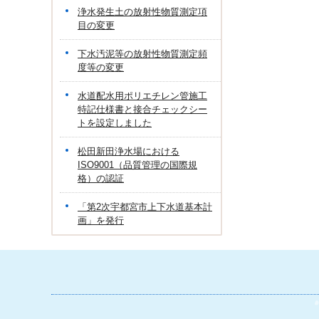
浄水発生土の放射性物質測定項
目の変更
下水汚泥等の放射性物質測定頻
度等の変更
水道配水用ポリエチレン管施工
特記仕様書と接合チェックシー
トを設定しました
松田新田浄水場における
ISO9001（品質管理の国際規
格）の認証
「第2次宇都宮市上下水道基本計
画」を発行