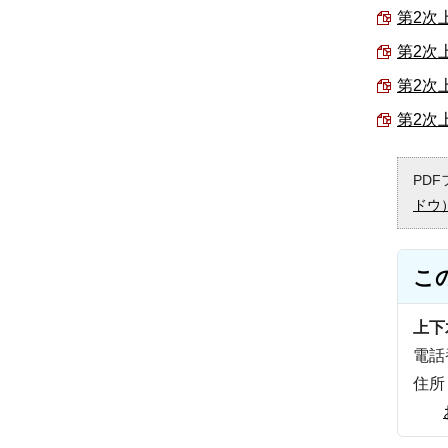
第2次上
第2次
第2次
第2次
PD
ドウ
こ
上下
電話番
住所：