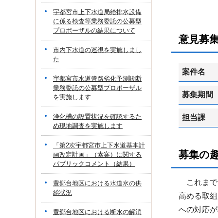
宇都宮市上下水道局給排水設備
に係る検査等業務委託の公募型
プロポーザルの結果について
意見募
市内下水道の巡視を実施しまし
た
案件名
宇都宮市水道管路劣化予測診断
業務委託の公募型プロポーザル
募集期間
を実施します
浄化槽の設置状況を確認するた
担当課
め現地調査を実施します
「第2次宇都宮市上下水道基本計
募集の
画改定計画」（素案）に関する
パブリックコメント（結果）
これまで
豊郷台地区における水道水の供
給状況
高める取組
への対応が
豊郷台地区における断水の解消