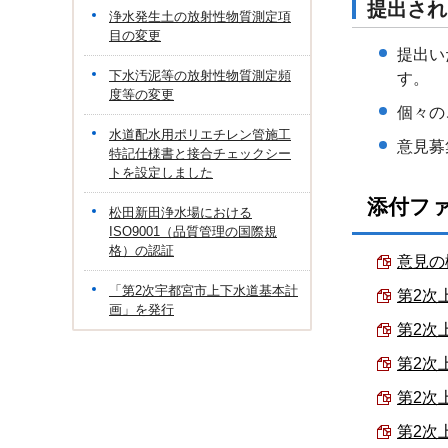
提出され
浄水発生土の放射性物質測定項
目の変更
提出い
下水汚泥等の放射性物質測定頻
す。
度等の変更
個々の
水道配水用ポリエチレン管施工
意見募
特記仕様書と接合チェックシー
トを設定しました
添付フ
松田新田浄水場における
ISO9001（品質管理の国際規
格）の認証
意見の概
「第2次宇都宮市上下水道基本計
第2次
画」を発行
第2次上
第2次
第2次上
第2次