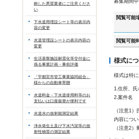
募集期間中
称した悪質業者にご注意くださ
い
閲覧可能
下水道用埋設シート等の表示内
容の変更
水道管埋設シートの表示内容の
閲覧可能
変更
生活基盤施設耐震化等交付金に
様式につ
係る事業計画・事前評価
様式は特に
「宇都宮市管工事業協同組合」
様からの自動車寄贈
1.住所、
水道料金・下水道使用料等のお
2.案件名
支払いは口座振替が便利です
（注意1）
水道水の放射能測定結果
内容につい
浄水発生土及び下水汚泥等の放
（注意2）
射性物質の測定結果