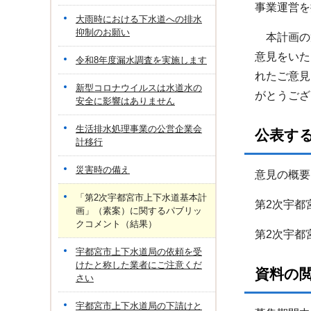
事業運営を
大雨時における下水道への排水
抑制のお願い
本計画の策
意見をいた
令和8年度漏水調査を実施します
れたご意見
新型コロナウイルスは水道水の
がとうござ
安全に影響はありません
生活排水処理事業の公営企業会
公表す
計移行
災害時の備え
意見の概要
「第2次宇都宮市上下水道基本計
第2次宇都
画」（素案）に関するパブリッ
クコメント（結果）
第2次宇都
宇都宮市上下水道局の依頼を受
けたと称した業者にご注意くだ
資料の
さい
宇都宮市上下水道局の下請けと