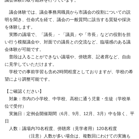
議会体験の取り組みを行っています。
議会体験では、議会事務局職員から市議会の役割についての説
明を聞き、任命式を経て、議会の一般質問に該当する質疑や採決
を体験します。
実際の議場で、「議長」・「議員」や「市長」などの役割を担
い行う模擬議会や、対面での議長との交流など、臨場感のある議
会体験が可能です。
普段は入ることができない議場や、傍聴席、記者席など、自由
に見学していただけます。
学校での事前学習も含め2時間程度としておりますが、学校の希
望により調整可能です。
【ご確認ください】
対象：市内の小学校、中学校、高校に通う児童・生徒（学校単
位で受付）
実施日：定例会開催期間（6月、9月、12月、3月）中を除く、平
日
人数：議場内70名程度、傍聴席（見学者用）120名程度
（注意）人数が多い場合は、複数回にわけての実施も