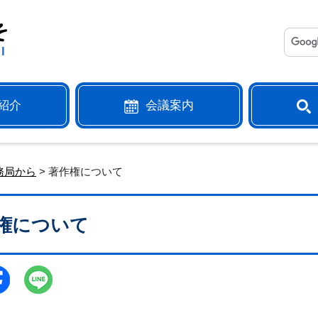
紹介
会議案内
務局から
> 著作権について
権について