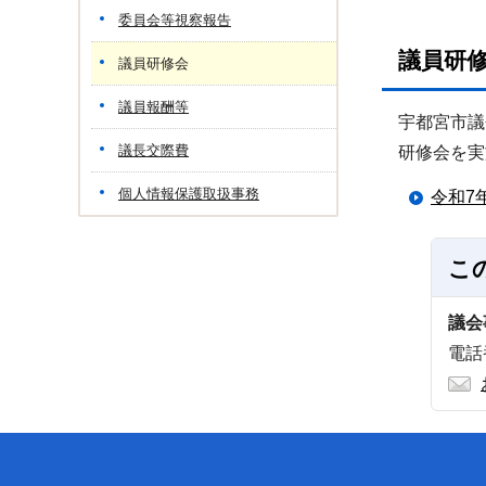
委員会等視察報告
議員研
議員研修会
議員報酬等
宇都宮市議
議長交際費
研修会を実
個人情報保護取扱事務
令和7
こ
議会
電話番