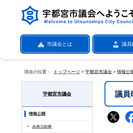
市議会とは
議員
現在の位置：
トップページ
>
宇都宮市議会
>
情報公
議員
宇都宮市議会
情報公開
政務活動費