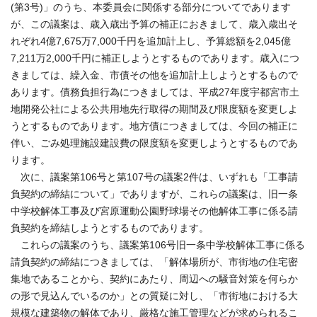
(第3号)」のうち、本委員会に関係する部分についてであります
が、この議案は、歳入歳出予算の補正におきまして、歳入歳出そ
れぞれ4億7,675万7,000千円を追加計上し、予算総額を2,045億
7,211万2,000千円に補正しようとするものであります。歳入につ
きましては、繰入金、市債その他を追加計上しようとするもので
あります。債務負担行為につきましては、平成27年度宇都宮市土
地開発公社による公共用地先行取得の期間及び限度額を変更しよ
うとするものであります。地方債につきましては、今回の補正に
伴い、ごみ処理施設建設費の限度額を変更しようとするものであ
ります。
次に、議案第106号と第107号の議案2件は、いずれも「工事請
負契約の締結について」でありますが、これらの議案は、旧一条
中学校解体工事及び宮原運動公園野球場その他解体工事に係る請
負契約を締結しようとするものであります。
これらの議案のうち、議案第106号旧一条中学校解体工事に係る
請負契約の締結につきましては、「解体場所が、市街地の住宅密
集地であることから、契約にあたり、周辺への騒音対策を何らか
の形で見込んでいるのか」との質疑に対し、「市街地における大
規模な建築物の解体であり、厳格な施工管理などが求められるこ