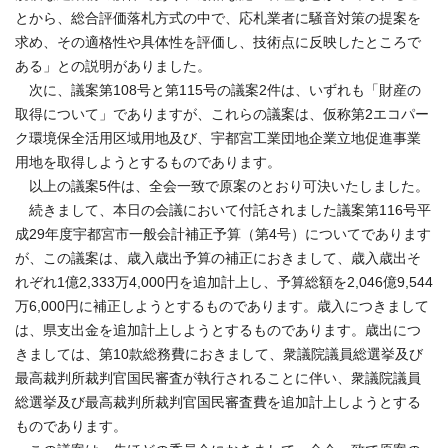
とから、総合評価落札方式の中で、応札業者に騒音対策の提案を
求め、その適格性や具体性を評価し、技術点に反映したところで
ある」との説明がありました。
次に、議案第108号と第115号の議案2件は、いずれも「財産の
取得について」でありますが、これらの議案は、仮称第2エコパー
ク環境保全活用区域用地及び、宇都宮工業団地企業立地促進事業
用地を取得しようとするものであります。
以上の議案5件は、全会一致で原案のとおり可決いたしました。
続きまして、本日の会議において付託されました議案第116号平
成29年度宇都宮市一般会計補正予算（第4号）についてであります
が、この議案は、歳入歳出予算の補正におきまして、歳入歳出そ
れぞれ1億2,333万4,000円を追加計上し、予算総額を2,046億9,544
万6,000円に補正しようとするものであります。歳入につきまして
は、県支出金を追加計上しようとするものであります。歳出につ
きましては、第10款総務費におきまして、衆議院議員総選挙及び
最高裁判所裁判官国民審査が執行されることに伴い、衆議院議員
総選挙及び最高裁判所裁判官国民審査費を追加計上しようとする
ものであります。