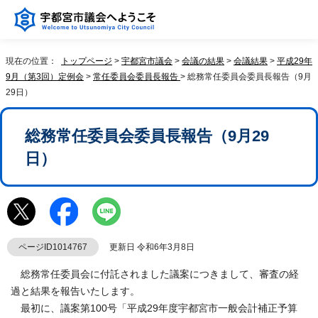
現在の位置：
トップページ
>
宇都宮市議会
>
会議の結果
>
会議結果
>
平成29年
9月（第3回）定例会
>
常任委員会委員長報告
> 総務常任委員会委員長報告（9月
29日）
総務常任委員会委員長報告（9月29
日）
ページID1014767
更新日 令和6年3月8日
総務常任委員会に付託されました議案につきまして、審査の経
過と結果を報告いたします。
最初に、議案第100号「平成29年度宇都宮市一般会計補正予算