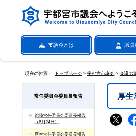
市議会とは
議員
現在の位置：
トップページ
>
宇都宮市議会
>
会議の
厚生
常任委員会委員長報告
総務常任委員会委員長報告
（8月24日）
厚生常任委員会委員長報告